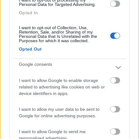
I want to opt-out of processing my
Personal Data for Targeted Advertising.
Opted In
I want to opt-out of Collection, Use,
Retention, Sale, and/or Sharing of my
Personal Data that Is Unrelated with the
Purposes for which it was collected.
Opted Out
Google consents
I want to allow Google to enable storage
21
Stojan
related to advertising like cookies on web or
660
device identifiers in apps.
Inserito il
09/07/2006
alle:
19:46:38
Ho dimenticato: Kamp Kazele ha nel suo interno tre ristoranti,
I want to allow my user data to be sent to
dove si può anche ballare (la cena di calamari fritti, con le
Google for online advertising purposes.
pattatine, insalata, il pane e la birra grande, costa ca. 12 Euro),
un market, i campi per tennis, pallavolo e tennis da tavolo, lo
I want to allow Google to send me
scivolo per le barche o gommoni, affitto di biciclette ecc. Saluti
personalized advertising.