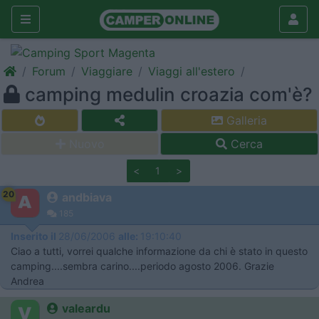
Forum
Viaggiare
Viaggi all'estero
camping medulin croazia com'è?
Galleria
Nuovo
Cerca
<
1
>
20
andbiava
185
Inserito il
28/06/2006
alle:
19:10:40
Ciao a tutti, vorrei qualche informazione da chi è stato in questo
camping....sembra carino....periodo agosto 2006. Grazie
Andrea
valeardu