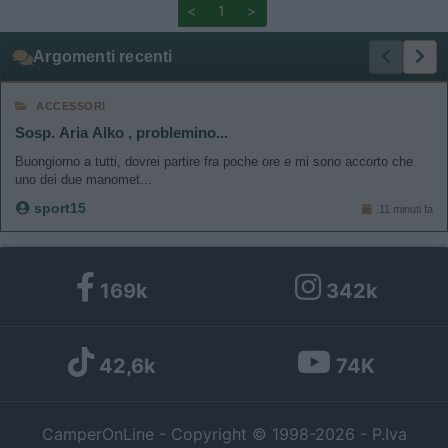
<
1
>
Argomenti recenti
ACCESSORI
Sosp. Aria Alko , problemino...
Buongiorno a tutti, dovrei partire fra poche ore e mi sono accorto che
uno dei due manomet...
sport15
11 minuti fa
169k
342k
42,6k
74K
CamperOnLine - Copyright © 1998-2026 - P.Iva