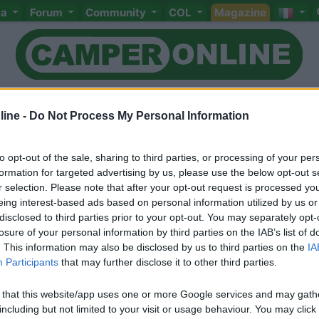
ta
Forum
Community
COL
Magazine
ine -
Do Not Process My Personal Information
to opt-out of the sale, sharing to third parties, or processing of your per
formation for targeted advertising by us, please use the below opt-out s
r selection. Please note that after your opt-out request is processed y
Meccanica
Cellula
Accessori
Eventi
Leggi
Comportamenti
D
eing interest-based ads based on personal information utilized by us or
disclosed to third parties prior to your opt-out. You may separately opt-
Attivi
losure of your personal information by third parties on the IAB’s list of
. This information may also be disclosed by us to third parties on the
IA
<
1
>
Participants
that may further disclose it to other third parties.
 that this website/app uses one or more Google services and may gath
including but not limited to your visit or usage behaviour. You may click 