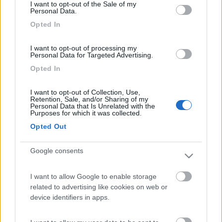
insormontabili, ti sembreranno sciocchezze, perchè le
I want to opt-out of the Sale of my
Personal Data.
affronterai con un altro spirito. Un altra cosa: non spendere
soldi in autostrade, sono molto care. E le statali sono molto
Opted In
belle. Io non faccio nemmeno i trafori, passerò da Susa e Passo
del Moncenisio, come sempre. Se c'è qualche problema, magari
I want to opt-out of processing my
ci sentiamo in Normandia. Sono su "Conta su di me" di Silvio.
Personal Data for Targeted Advertising.
22
Opted In
nanou
94
I want to opt-out of Collection, Use,
Inserito il
25/06/2006
alle:
12:31:39
Retention, Sale, and/or Sharing of my
Personal Data that Is Unrelated with the
la guida "le guide officiel des aires de services camping-cars
Purposes for which it was collected.
2006" sarà disponibile il 1 agosto.7 euros Non so se l'invianno a
Opted Out
l'estero. Editions Larivière VPC 6 rue OlofPalme 92587 Clichy si
puo trovare nelle punti Hachette ( nelle stazioni per esempio)
C'è un altra guida interessante a 13,50 euros: le guide
Google consents
BRETAGNE en Camping-car , già uscito. Cordiali saluti Annette
I want to allow Google to enable storage
related to advertising like cookies on web or
device identifiers in apps.