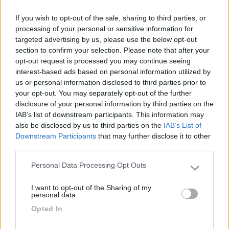
21
tonis
If you wish to opt-out of the sale, sharing to third parties, or
621
processing of your personal or sensitive information for
Inserito il
25/06/2006
alle:
11:53:15
targeted advertising by us, please use the below opt-out
Io l'ho trovata alla reception di un campeggio. E'possibile anche
section to confirm your selection. Please note that after your
negli autogrill o in libreria, ma non so. Per i gettoni, credo siano
opt-out request is processed you may continue seeing
in vendita presso alcuni esercizi e dovrebbe essere scritto su
interest-based ads based on personal information utilized by
qualche cartello. Comunque chiedi ai camperisti che ci trovi. In
us or personal information disclosed to third parties prior to
Normandia, dove probabilmente andrò dal 9 luglio, ci sono
your opt-out. You may separately opt-out of the further
centinaia di aree attrezzate, gratuite o a poco prezzo. Ma
disclosure of your personal information by third parties on the
anche i campeggi sono molto abbordabili, a meno che non vai
IAB’s list of downstream participants. This information may
in un 4 stelle (che comunque costa la metà di quelli nostrani).
also be disclosed by us to third parties on the
IAB’s List of
Volevo poi dirti una cosa con simpatia: ti vedo un po'
Downstream Participants
that may further disclose it to other
apprensivo. Cerca di rilassarti. Il camper è "magico" anche per
third parties.
queste cose. Tu parti, poi troverai sempre senza problemi
Personal Data Processing Opt Outs
quello che ti serve. Mi vengono in mente le mie paure agli inizi
Please note that this website/app uses one or more Google
(non tanto tempo fa invero), quando mi sembrava tutto difficile,
services and may gather and store information including but
I want to opt-out of the Sharing of my
quando preparavo tutto con meticolosità, tipo Verdone nel
not limited to your visit or usage behaviour. You may click to
personal data.
famoso film, invece poi è tutto più facile ed è anche più bello.
grant or deny consent to Google and its third-party tags to
Opted In
Tieni presente che sei in ferie e, almeno io, gasatissimo, quindi
use your data for below specified purposes in below Google
anche piccoli contrattempi che "a casa" sembrano
consent section.