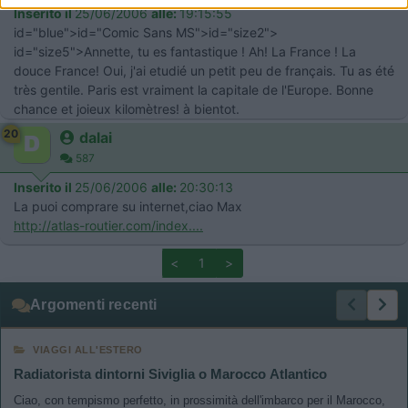
Inserito il
25/06/2006
alle:
19:15:55
id="blue">id="Comic Sans MS">
id="size2">
id="size5">Annette,
tu es fantastique ! Ah! La France ! La
douce France! Oui, j'ai etudié un petit peu de français. Tu as été
très gentile. Paris est vraiment la capitale de l'Europe. Bonne
chance et joieux kilomètres! à bientot.
20
dalai
587
Inserito il
25/06/2006
alle:
20:30:13
La puoi comprare su internet,ciao Max
http://atlas-routier.com/index....
<
1
>
Argomenti recenti
VIAGGI ALL'ESTERO
Radiatorista dintorni Siviglia o Marocco Atlantico
Ciao, con tempismo perfetto, in prossimità dell'imbarco per il Marocco,