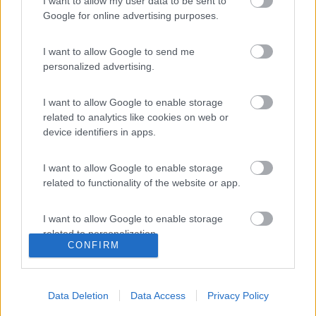
I want to allow my user data to be sent to
Google for online advertising purposes.
I want to allow Google to send me
personalized advertising.
I want to allow Google to enable storage
gialloaldeba...
related to analytics like cookies on web or
-
device identifiers in apps.
Inserito il
25/06/2006
alle:
14:06:47
merci beaucoup anche a te annette
I want to allow Google to enable storage
related to functionality of the website or app.
gialloaldeba...
-
I want to allow Google to enable storage
Inserito il
25/06/2006
alle:
14:08:10
related to personalization.
tonis tu poi sei veramente perspicace..........sono camperista
CONFIRM
alle prime armi ciao vedrò di seguire i tuoi preziosi consigli
I want to allow Google to enable storage
related to security, including authentication
dn52
Data Deletion
Data Access
Privacy Policy
functionality and fraud prevention, and other
-
user protection.