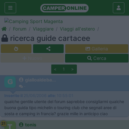
Forum
Viaggiare
Viaggi all'estero
ricerca guide cartacee
Galleria
Nuovo
Cerca
<
1
>
gialloaldeba...
-
Inserito il
25/06/2006
alle:
10:55:01
qualche gentile utente del forum saprebbe consigliarmi qualche
buona guida tipo michelin o touring club che segnali aree di
sosta e camping in francia? grazie mille in anticipo ciao
21
tonis