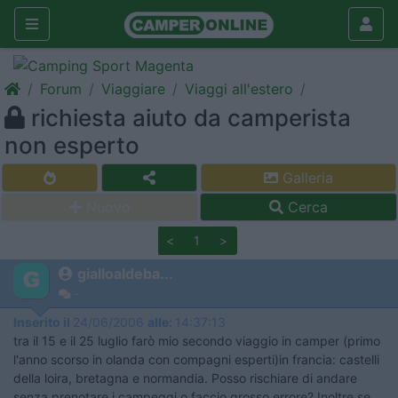
Forum
Viaggiare
Viaggi all'estero
richiesta aiuto da camperista
non esperto
Galleria
Nuovo
Cerca
<
1
>
gialloaldeba...
-
Inserito il
24/06/2006
alle:
14:37:13
tra il 15 e il 25 luglio farò mio secondo viaggio in camper (primo
l'anno scorso in olanda con compagni esperti)in francia: castelli
della loira, bretagna e normandia. Posso rischiare di andare
senza prenotare i campeggi o faccio grosso errore? Inoltre se