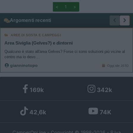
<
1
>
Argomenti recenti
AREE DI SOSTA E CAMPEGGI
Area Siviglia (Gelves?) e dintorni
Qualcuno è stato all'area Gelves? Forse ci sono soluzioni più vicine al
centro ma io devo ...
gianninotopo
Oggi alle 16:50
169k
342k
42,6k
74K
CamperOnLine - Copyright © 1998-2026 - P.Iva