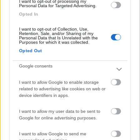
I want to opt-out of processing my
Inserito il
24/06/2006
alle:
15:37:10
Personal Data for Targeted Advertising.
CORREZIONE [:0]L'AREA A SAINT-MICHEL E ' SULLA DESTRA E
Opted In
NO SULLA SX COME HO SCRITTO PRIMA !!!
PROMO
fino al 12/08/26
I want to opt-out of Collection, Use,
Retention, Sale, and/or Sharing of my
Personal Data that Is Unrelated with the
Purposes for which it was collected.
Opted Out
Area Sosta Camper Orobie
Google consents
Ardesio
(BG)
Riscopri Ardesio
I want to allow Google to enable storage
related to advertising like cookies on web or
device identifiers in apps.
gialloaldeba...
I want to allow my user data to be sent to
-
Google for online advertising purposes.
Inserito il
24/06/2006
alle:
15:41:50
mi sono appena iscritto al sito e subito becco un tipo cordiale e
I want to allow Google to send me