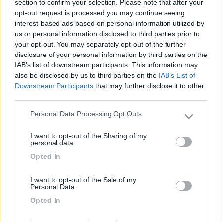
colleville, arromanches, versailles e ritorno. dici che si può fare?
section to confirm your selection. Please note that after your
ciao
opt-out request is processed you may continue seeing
interest-based ads based on personal information utilized by
20
thunder74
us or personal information disclosed to third parties prior to
178
your opt-out. You may separately opt-out of the further
disclosure of your personal information by third parties on the
Inserito il
24/06/2006
alle:
15:32:44
IAB’s list of downstream participants. This information may
si,si conta pero' ke le strade sono principalmente statali e non
also be disclosed by us to third parties on the
IAB’s List of
autostrade e attento ai limiti in Francia sono molto severi!! A
Downstream Participants
that may further disclose it to other
ST.MALO' io ho sostato nel camping de la cite' d'alet (penso ke
third parties.
sia l'unico vicino perche' di parcheggio non ne ho trovato tutti
divieti!!) Ti posso dire anke ke per una notte ho speso 11,4 euri.
Personal Data Processing Opt Outs
Please note that this website/app uses one or more Google
A ST. MICHEL invece non andare nel parcheggio ai piedi della
services and may gather and store information including but
citta fermati circa 1,5 km prima sulla sx (vedrai dei negozi di
I want to opt-out of the Sharing of my
not limited to your visit or usage behaviour. You may click to
souvenirs e distillerie per il sidro)c'e' un'area camper bellissima
personal data.
grant or deny consent to Google and its third-party tags to
con bagni,100litri d'acua,scarico e corrente elettrica a 8 euri
Opted In
use your data for below specified purposes in below Google
come nel parcheggio (ma li' non hai nessun servizio)al
consent section.
giorno,certo poi devi andare a piedi o in bici ma e' una
I want to opt-out of the Sale of my
passeggiata
Personal Data.
20
thunder74
Opted In
178