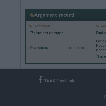
I want t
authenti
Argomenti recenti
ACCESSORI
AC
"Zaino per camper"
Dado 
......
Come d
bruciat
Verdone55
23 minuti fa
frigo c
dek
169k
Facebook
C