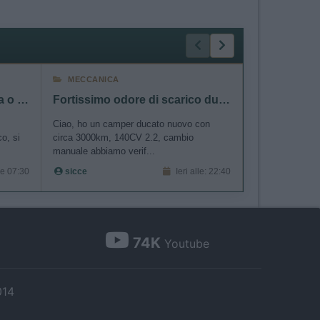
MECCANICA
MECCANIC
Radiatorista dintorni Siviglia o Marocco Atlantico
Fortissimo odore di scarico durante rigeneraz FAP
Ciao, ho un camper ducato nuovo con
Buonasera a tutt
o, si
circa 3000km, 140CV 2.2, cambio
posseggo un Mc
manuale abbiamo verif...
mod.2020 2300 
le 07:30
sicce
Ieri alle: 22:40
Milo 1
74K
Youtube
014