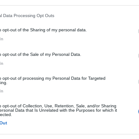
ogle consent section.
l Data Processing Opt Outs
sticini bellissimi in cui ti puoi fermare senza problemi e goderti il m
o opt-out of the Sharing of my personal data.
In
o opt-out of the Sale of my Personal Data.
ito itinerario francese e fare un giretto di una decina di giorni in G
In
se e quindi mi riesce difficile prendere una decisione anche se ho g
 due esperienze e conoscere le loro impressioni positive e negative ri
to opt-out of processing my Personal Data for Targeted
ing.
e la Spagna del nord è brutta anzi, ma delle due.......... Pizzo.
In
PROMO
fino al 11/08/26
o opt-out of Collection, Use, Retention, Sale, and/or Sharing
ersonal Data that Is Unrelated with the Purposes for which it
lected.
Out