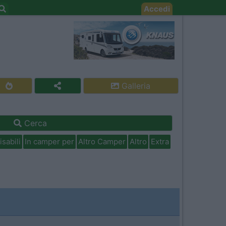
Accedi
Galleria
Cerca
isabili
In camper per
Altro Camper
Altro
Extra