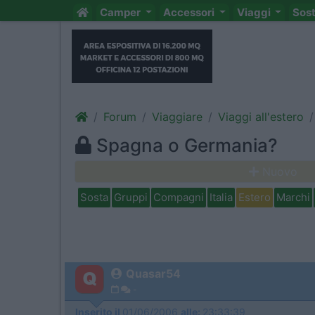
Camper
Accessori
Viaggi
Sos
Forum
Viaggiare
Viaggi all'estero
Spagna o Germania?
Nuovo
Sosta
Gruppi
Compagni
Italia
Estero
Marchi
Quasar54
-
Inserito il
01/06/2006
alle:
23:33:39