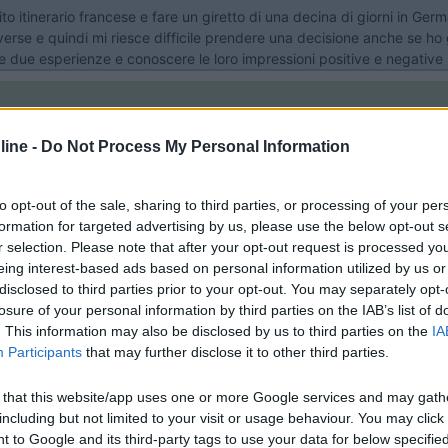
ito itinerario francese e fare un giretto di una decina di giorni in G
se e quindi mi riesce difficile prendere una decisione anche se ho g
 due esperienze e conoscere le loro impressioni positive e negative ri
ine -
Do Not Process My Personal Information
e anni la costa nord della Spagna e nel 2001 la Romantischestrasse. Tu
to opt-out of the sale, sharing to third parties, or processing of your per
formation for targeted advertising by us, please use the below opt-out s
ressioni negative da passarti. Come hai giustamente notato sono due 
r selection. Please note that after your opt-out request is processed y
ito. Comunque io (ho già detto in altro 3d che no sono obiettivo in q
eing interest-based ads based on personal information utilized by us or
disclosed to third parties prior to your opt-out. You may separately opt-
losure of your personal information by third parties on the IAB’s list of
. This information may also be disclosed by us to third parties on the
IA
Participants
that may further disclose it to other third parties.
 that this website/app uses one or more Google services and may gath
el nord oltre alle coste atlantiche riserva interessanti visite alle citt
including but not limited to your visit or usage behaviour. You may click 
 to Google and its third-party tags to use your data for below specifi