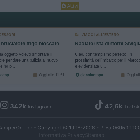
o allow Google to enable storage related to security, including
Attivi
cation functionality and fraud prevention, and other user protection.
CESSORI
VIAGGI ALL'ESTERO
bruciatore frigo bloccato
a oggetto volevo smontare il
Ciao, con tempismo perfetto, in
ore per dare una pulizia al nuovo
prossimità dell'imbarco per il Marocc
he ho p...
è evidenziata u...
racap
Oggi alle 11:51
gianninotopo
Oggi al
342k
42,6k
Instagram
TikTok
amperOnLine - Copyright © 1998-2026 - P.Iva 06953990
Informativa Privacy
Sitemap