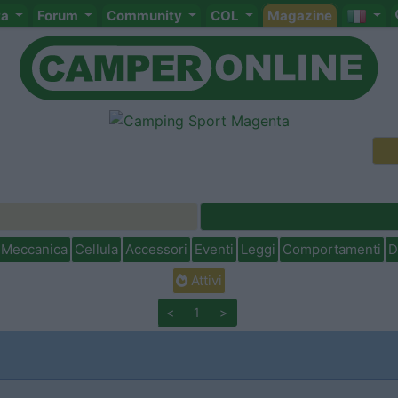
ta
Forum
Community
COL
Magazine
Meccanica
Cellula
Accessori
Eventi
Leggi
Comportamenti
D
Attivi
<
1
>