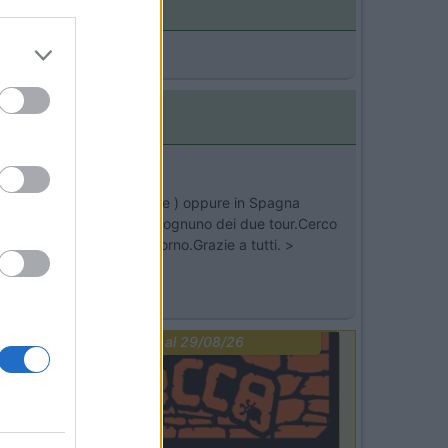
are!Ciao
ermania (Romantische strasse ) oppure in Spagna
ia fatto un itinerario per ognuno dei due tour.Cerco
scontrate nel loro soggiorno.Grazie a tutti. >
PROMO
fino al 29/08/26