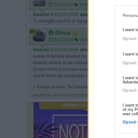
in below Go
19/12/2004
2060
Inserito il
05/06/2006
alle:
11:17:08
Persona
Ti consiglio anch'io la Spagna del Nord.Ci sono dei po
I want t
20
Grinza
Opted 
16/02/2006
64787
Inserito il
05/06/2006
alle:
15:25:41
I want t
quote:
Originally posted by Quasar54
Questa estate avrei intenzione di cambiare con il sol
Opted 
(costa nord).Sono due escursioni completamente diver
quindi aiuto da equipaggi che hanno gia fatto queste
I want 
Advertis
> Invece io farei "la foresta nera", senza però dire ch
Opted 
Modificato da Grinza il 05/06/2006 alle 15:25:59
PROMO
fino al 23/08/26
I want t
of my P
was col
Opted 