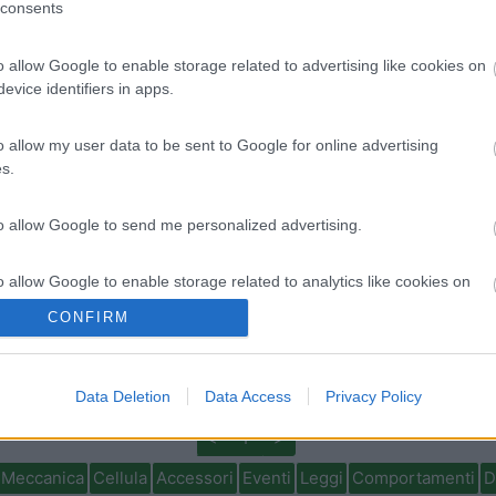
consents
o allow Google to enable storage related to advertising like cookies on
evice identifiers in apps.
Lombardia
o allow my user data to be sent to Google for online advertising
s.
Area Sosta Camper Orobie
Ardesio
(BG)
Incontri con il teatro
A
to allow Google to send me personalized advertising.
o allow Google to enable storage related to analytics like cookies on
evice identifiers in apps.
CONFIRM
o allow Google to enable storage related to functionality of the website
e dalle informazioni che mi sono preso sono sicuro che sarà un viagg
Data Deletion
Data Access
Privacy Policy
<
1
>
o allow Google to enable storage related to personalization.
Meccanica
Cellula
Accessori
Eventi
Leggi
Comportamenti
D