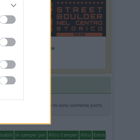
Lombardia
Area Sosta Camper Orobie
Ardesio
(BG)
rdesio si blocca
io stupendo, però 10 giorni mi sono vermente pochi,
isabili
In camper per
Altro Camper
Altro
Extra