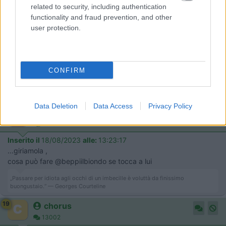
related to security, including authentication
...si va beh e il nostro amico che fa ? organizza un corteo di camper ? (
functionality and fraud prevention, and other
come suggerivano alcuni anni fa ) si iscrive e fa fare a loro il ricorso ? fa
user protection.
il ricorso autonamente ? paga ? di sicuro prossima occasione non fa
oppure non dimentica che il camper aiuta ma non risolve il problema delle
vacanze
Quello che farà massibabi sono fatti suoi, lui ha chiesto un
CONFIRM
documento.
Lo stolto non sa tacere
Data Deletion
Data Access
Privacy Policy
17
salito
29167
Inserito il
18/08/2023
alle:
13:23:17
...giriamola ,
cosa può fare @beppiilbiondo se tocca a lui
„Passare per idiota agli occhi di un imbecille è voluttà da finissimo
buongustaio.“ — Georges Courteline
19
chorus
13002