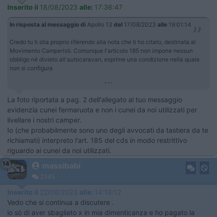
Inserito il
18/08/2023
alle:
17:36:47
In risposta al messaggio di
Apollo 13
del
17/08/2023
alle
19:01:14
Credo tu ti stia proprio riferendo alla nota che ti ho citato, destinata al
Movimento Camperisti. Comunque l'articolo 185 non impone nessun
obbligo né divieto all'autocaravan, esprime una condizione nella quale
non si configura
...
La foto riportata a pag. 2 dell'allegato al tuo messaggio
evidenzia cunei fermaruota e non i cunei da noi utilizzati per
livellare i nostri camper.
Io (che probabilmente sono uno degli avvocati da tastiera da te
richiamati) interpreto l'art. 185 del cds in modo restrittivo
riguardo ai cunei da noi utilizzati.
14
massibabi
2345
Inserito il
22/08/2023
alle:
14:18:12
Vedo che si continua a discutere .
io sò di aver sbagliato x in mia dimenticanza e ho pagato la