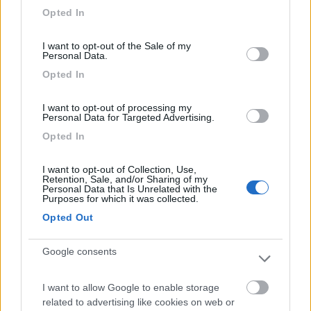
mezzo continui a poggiare al suolo con le proprie ruote e
grant or deny consent to Google and its third-party tags to
Opted In
un’interpretazione della norma diversa da quella indicata
use your data for below specified purposes in below Google
riserverebbe agli autocaravan un trattamento discriminatorio
consent section.
I want to opt-out of the Sale of my
che l’art. 185 comma 1 cds tende proprio ad escludere".
Personal Data.
Insomma se il tuo camper poggiava con una ruota su una lastra
Opted In
di pietra, su un dosso artificiale, su un ramo, su una lattina o su
un pezzo di plastica, non è condizione sufficiente per
configurare il campeggio, sempre secondo il Ministero
I want to opt-out of processing my
Personal Data for Targeted Advertising.
dell'Interno.
Opted In
Tutta questa discussione qua fu fatta abbondantemente tempo
fa con SergioRM che aveva spiegato a tutti gli avvocati da
I want to opt-out of Collection, Use,
tastiera i dettagli della suddetta nota, pubblicando il testo
Retention, Sale, and/or Sharing of my
Personal Data that Is Unrelated with the
integrale, ma inutilmente e fino allo sfinimento.
Purposes for which it was collected.
Colgo l'occasione per salutare SergioRM che ha perso la
Opted Out
pazienza per colpa di chi non sa tacere.
Lo stolto non sa tacere
Google consents
17
salito
I want to allow Google to enable storage
29167
related to advertising like cookies on web or
Inserito il
18/08/2023
alle:
09:15:31