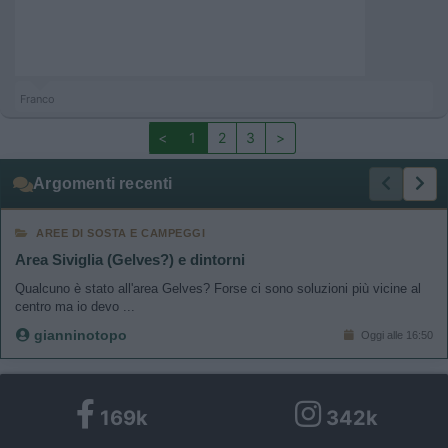
Franco
<
1
2
3
>
Argomenti recenti
AREE DI SOSTA E CAMPEGGI
Area Siviglia (Gelves?) e dintorni
Qualcuno è stato all'area Gelves? Forse ci sono soluzioni più vicine al
centro ma io devo ...
gianninotopo
Oggi alle 16:50
169k
342k