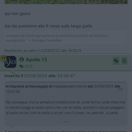
qui non gioco
dai dai passiamo alla R rossa sulla targa gialla
„Passare per idiota agli occhi di un imbecille è voluttà da finissimo
buongustaio.“ — Georges Courteline
Modificato da salito il 22/08/2023 alle 16:56:15
17
Apollo 13
3113
Inserito il
22/08/2023
alle:
23:30:47
In risposta al messaggio di
impiegatodelvolante
del
22/08/2023
alle
15:57:26
Ne consegue che la semplice installazione di cunei ferma ruota viola che
il veicolo poggi al suolo salvo che con le ruote, poiché il veicolo poggerà
al suolo un po' con la ruota e un po' con il cuneo. no, perchè , a parte
...
A me invece sembra sia ben chiaro quanta ruota deve poggiare