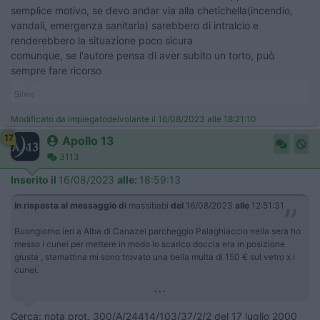
semplice motivo, se devo andar via alla chetichella(incendio,
vandali, emergenza sanitaria) sarebbero di intralcio e
renderebbero la situazione poco sicura
comunque, se l'autore pensa di aver subito un torto, può
sempre fare ricorso
Silvio
Modificato da impiegatodelvolante il 16/08/2023 alle 18:21:10
17
Apollo 13
3113
Inserito il
16/08/2023
alle:
18:59:13
In risposta al messaggio di
massibabi
del
16/08/2023
alle
12:51:31
Buongiorno ieri a Alba di Canazei parcheggio Palaghiaccio nella sera ho
messo i cunei per mettere in modo lo scarico doccia era in posizione
giusta , stamattina mi sono trovato una bella multa di 150 € sul vetro x i
cunei.
...
Cerca: nota prot. 300/A/24414/103/37/2/2 del 17 luglio 2000