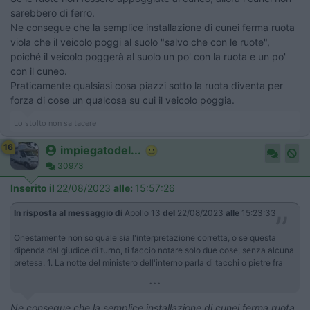
sarebbero di ferro.
Ne consegue che la semplice installazione di cunei ferma ruota
viola che il veicolo poggi al suolo "salvo che con le ruote",
poiché il veicolo poggerà al suolo un po' con la ruota e un po'
con il cuneo.
Praticamente qualsiasi cosa piazzi sotto la ruota diventa per
forza di cose un qualcosa su cui il veicolo poggia.
Lo stolto non sa tacere
16
impiegatodel...
30973
Inserito il
22/08/2023
alle:
15:57:26
In risposta al messaggio di
Apollo 13
del
22/08/2023
alle
15:23:33
Onestamente non so quale sia l'interpretazione corretta, o se questa
dipenda dal giudice di turno, ti faccio notare solo due cose, senza alcuna
pretesa. 1. La notte del ministero dell'interno parla di tacchi o pietre fra
...
Ne consegue che la semplice installazione di cunei ferma ruota