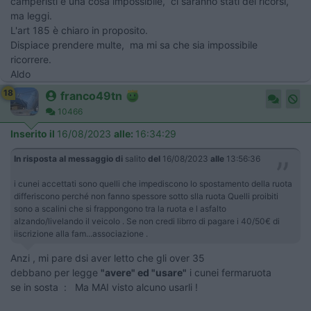
camperisti è una cosa impossibile, ci saranno stati dei ricorsi,
ma leggi.
L'art 185 è chiaro in proposito.
Dispiace prendere multe, ma mi sa che sia impossibile
ricorrere.
Aldo
18
franco49tn
10466
Inserito il
16/08/2023
alle:
16:34:29
In risposta al messaggio di
salito
del
16/08/2023
alle
13:56:36
i cunei accettati sono quelli che impediscono lo spostamento della ruota
differiscono perché non fanno spessore sotto slla ruota Quelli proibiti
sono a scalini che si frappongono tra la ruota e l asfalto
alzando/livelando il veicolo . Se non credi librro di pagare i 40/50€ di
iiscrizione alla fam...associazione .
Anzi , mi pare dsi aver letto che gli over 35
debbano per legge
"avere" ed "usare"
i cunei fermaruota
se in sosta : Ma MAI visto alcuno usarli !