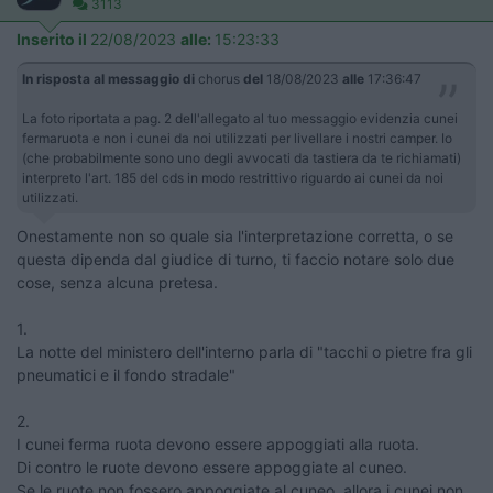
3113
Inserito il
22/08/2023
alle:
15:23:33
In risposta al messaggio di
chorus
del
18/08/2023
alle
17:36:47
La foto riportata a pag. 2 dell'allegato al tuo messaggio evidenzia cunei
fermaruota e non i cunei da noi utilizzati per livellare i nostri camper. Io
(che probabilmente sono uno degli avvocati da tastiera da te richiamati)
interpreto l'art. 185 del cds in modo restrittivo riguardo ai cunei da noi
utilizzati.
Onestamente non so quale sia l'interpretazione corretta, o se
questa dipenda dal giudice di turno, ti faccio notare solo due
cose, senza alcuna pretesa.
1.
La notte del ministero dell'interno parla di "tacchi o pietre fra gli
pneumatici e il fondo stradale"
2.
I cunei ferma ruota devono essere appoggiati alla ruota.
Di contro le ruote devono essere appoggiate al cuneo.
Se le ruote non fossero appoggiate al cuneo, allora i cunei non