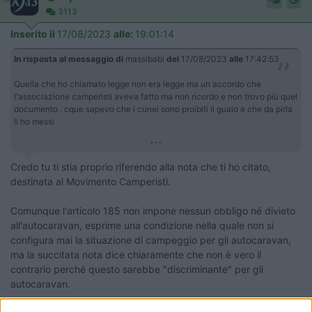
3113
Inserito il
17/08/2023
alle:
19:01:14
In risposta al messaggio di
massibabi
del
17/08/2023
alle
17:42:53
Quella che ho chiamato legge non era legge ma un accordo che
l'associazione camperisti aveva fatto ma non ricordo e non trovo più quel
documento . cque sapevo che i cunei sono proibiti il guaio è che da pirla
li ho messi
...
Credo tu ti stia proprio riferendo alla nota che ti ho citato,
destinata al Movimento Camperisti.
Comunque l'articolo 185 non impone nessun obbligo né divieto
all'autocaravan, esprime una condizione nella quale non si
configura mai la situazione di campeggio per gli autocaravan,
ma la succitata nota dice chiaramente che non è vero il
contrario perché questo sarebbe "discriminante" per gli
autocaravan.