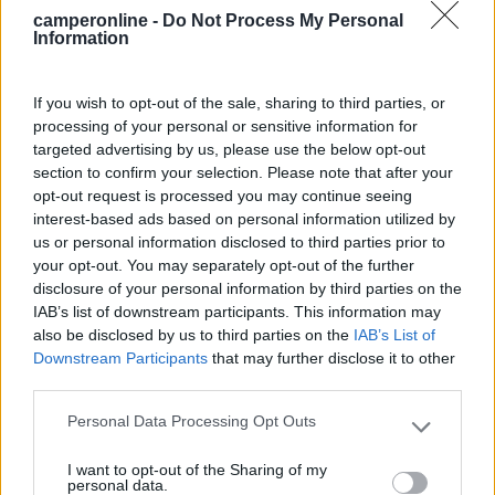
Provo a farti un esempio:
camperonline -
Do Not Process My Personal
Un autoveicolo monta un porta biciclette montato sul portellone
Information
posteriore (tipo
questo
If you wish to opt-out of the sale, sharing to third parties, or
), anche se questo eccede palesemente l'ingombro
processing of your personal or sensitive information for
dell'autoveicolo, esso può liberamente circolare e sostare non
targeted advertising by us, please use the below opt-out
configurandosi occupazione della sede stradale (art. 20).
section to confirm your selection. Please note that after your
Se un camper montasse un porta bici sporgente
opt-out request is processed you may continue seeing
posteriormente, secondo l'articolo 185 starebbe campeggiando
interest-based ads based on personal information utilized by
perché "occupa comunquela sede stradale in misura eccedente
us or personal information disclosed to third parties prior to
l’ingombro proprio dell’autoveicolo medesimo"?
your opt-out. You may separately opt-out of the further
Se un'autoveicolo può avere il porta bici esterno, lo può avere
disclosure of your personal information by third parties on the
anche un caravan.
IAB’s list of downstream participants. This information may
also be disclosed by us to third parties on the
IAB’s List of
La nota del Ministero dell'Interno scrive testualmente che "la
Downstream Participants
that may further disclose it to other
semplice interposizione di tacchi o pietre fra gli pneumatici e il
third parties.
fondo stradale non sia da sola sufficiente a trasformare la sosta
dell’autocaravan in campeggio".
Personal Data Processing Opt Outs
Questo non lo dico io ma il Ministero dell'Interno che aggiunge:
Please note that this website/app uses one or more Google
"Tale prassi, peraltro usata talora anche per garantire la
services and may gather and store information including but
I want to opt-out of the Sharing of my
stabilità di altri tipi di veicoli in sosta, non esclude infatti che il
not limited to your visit or usage behaviour. You may click to
personal data.