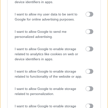
device identifiers in apps.
...si va beh e il nostro amico che fa ?
organizza un corteo di camper ? ( come suggerivano alcuni
I want to allow my user data to be sent to
anni fa )
Google for online advertising purposes.
si iscrive e fa fare a loro il ricorso ?
fa il ricorso autonamente ?
paga ?
I want to allow Google to send me
di sicuro prossima occasione non fa
personalized advertising.
oppure non dimentica che il camper aiuta ma non risolve il
problema delle vacanze
I want to allow Google to enable storage
related to analytics like cookies on web or
device identifiers in apps.
„Passare per idiota agli occhi di un imbecille è voluttà da finissimo
buongustaio.“ — Georges Courteline
I want to allow Google to enable storage
Modificato da salito il 18/08/2023 alle 09:19:11
related to functionality of the website or app.
17
Apollo 13
3113
I want to allow Google to enable storage
related to personalization.
Inserito il
18/08/2023
alle:
09:52:49
In risposta al messaggio di
salito
del
18/08/2023
alle
09:15:31
I want to allow Google to enable storage