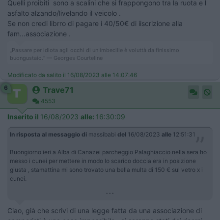
Quelli proibiti sono a scalini che si frappongono tra la ruota e l
asfalto alzando/livelando il veicolo .
Se non credi librro di pagare i 40/50€ di iiscrizione alla
fam...associazione .
„Passare per idiota agli occhi di un imbecille è voluttà da finissimo
buongustaio.“ — Georges Courteline
Modificato da salito il 16/08/2023 alle 14:07:46
6
Trave71
4553
Inserito il
16/08/2023
alle:
16:30:09
In risposta al messaggio di
massibabi
del
16/08/2023
alle
12:51:31
Buongiorno ieri a Alba di Canazei parcheggio Palaghiaccio nella sera ho
messo i cunei per mettere in modo lo scarico doccia era in posizione
giusta , stamattina mi sono trovato una bella multa di 150 € sul vetro x i
cunei.
...
Ciao, già che scrivi di una legge fatta da una associazione di