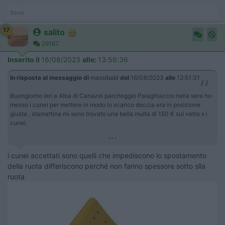
Silvio
17
salito
29167
Inserito il
16/08/2023
alle:
13:56:36
In risposta al messaggio di
massibabi
del
16/08/2023
alle
12:51:31
Buongiorno ieri a Alba di Canazei parcheggio Palaghiaccio nella sera ho
messo i cunei per mettere in modo lo scarico doccia era in posizione
giusta , stamattina mi sono trovato una bella multa di 150 € sul vetro x i
cunei.
...
i cunei accettati sono quelli che impediscono lo spostamento
della ruota differiscono perché non fanno spessore sotto slla
ruota