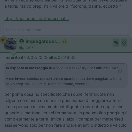
a terra: "salvo prep. ha il valore di ‘fuorché, tranne, eccetto’."
https://accademiadellacrusca.it...
Lo stolto non sa tacere
16
impiegatodel...
30973
Inserito il
23/08/2023
alle:
07:49:38
In risposta al messaggio di
Apollo 13
del
22/08/2023
alle
23:30:47
A me invece sembra sia ben chiaro quanta ruota deve poggiare a terra:
salvo prep. ha il valore di ‘fuorché, tranne, eccetto’.
per prima cosa ho specificato che i cunei fermaruota non
tolgono nemmeno un mm allo pneumatico di poggiare a terra
e una persona minimamente intelligente, dovrebbe capire che
quando si mettono i cunei fermaruota, lo pneumatico poggia già
completamente a terra (mica si alza il camper per metterli)ed
essi servono solo per non fare andare avanti o indietro il veicolo