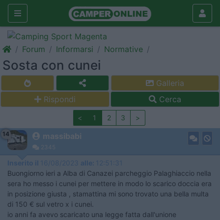
Forum
Informarsi
Normative
Sosta con cunei
Galleria
Rispondi
Cerca
<
1
2
3
>
14
massibabi
2345
Inserito il
16/08/2023
alle:
12:51:31
Buongiorno ieri a Alba di Canazei parcheggio Palaghiaccio nella
sera ho messo i cunei per mettere in modo lo scarico doccia era
in posizione giusta , stamattina mi sono trovato una bella multa
di 150 € sul vetro x i cunei.
io anni fa avevo scaricato una legge fatta dall'unione