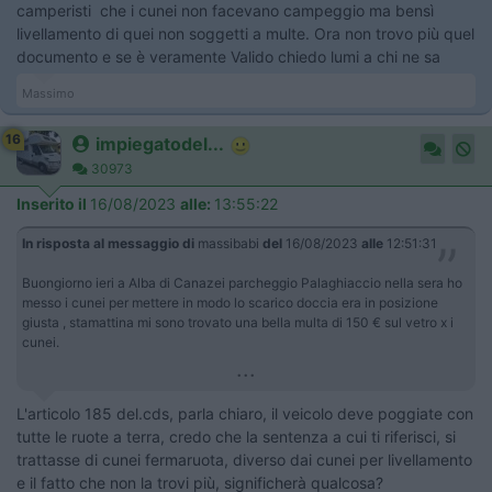
camperisti che i cunei non facevano campeggio ma bensì
livellamento di quei non soggetti a multe. Ora non trovo più quel
documento e se è veramente Valido chiedo lumi a chi ne sa
Massimo
16
impiegatodel...
30973
Inserito il
16/08/2023
alle:
13:55:22
In risposta al messaggio di
massibabi
del
16/08/2023
alle
12:51:31
Buongiorno ieri a Alba di Canazei parcheggio Palaghiaccio nella sera ho
messo i cunei per mettere in modo lo scarico doccia era in posizione
giusta , stamattina mi sono trovato una bella multa di 150 € sul vetro x i
cunei.
...
L'articolo 185 del.cds, parla chiaro, il veicolo deve poggiate con
tutte le ruote a terra, credo che la sentenza a cui ti riferisci, si
trattasse di cunei fermaruota, diverso dai cunei per livellamento
e il fatto che non la trovi più, significherà qualcosa?