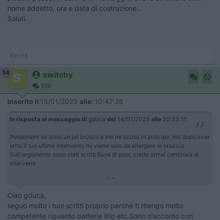
nome addetto, ora e data di costruzione...
Saluti.
Ezio55
14
switchy
556
Inserito il
15/01/2023
alle:
10:47:28
In risposta al messaggio di
gduca
del
14/01/2023
alle
20:33:11
Perdonami se sono un pò brusco e me ne scuso in anticipo, ma dopo aver
letto il tuo ultimo intervento mi viene solo da allargare le braccia.
Sull'argomento sono stati scritti fiumi di post, credo ormai centinaia di
interventi
...
Ciao gduca,
seguo molto i tuoi scritti proprio perchè ti ritengo molto
competente riguardo batterie litio etc.Sono d’accordo con