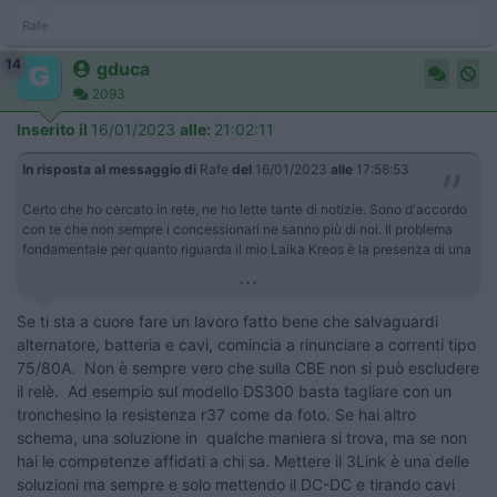
Rafe
14
gduca
2093
Inserito il
16/01/2023
alle:
21:02:11
In risposta al messaggio di
Rafe
del
16/01/2023
alle
17:58:53
Certo che ho cercato in rete, ne ho lette tante di notizie. Sono d'accordo
con te che non sempre i concessionari ne sanno più di noi. Il problema
fondamentale per quanto riguarda il mio Laika Kreos è la presenza di una
...
Se ti sta a cuore fare un lavoro fatto bene che salvaguardi
alternatore, batteria e cavi, comincia a rinunciare a correnti tipo
75/80A. Non è sempre vero che sulla CBE non si può escludere
il relè. Ad esempio sul modello DS300 basta tagliare con un
tronchesino la resistenza r37 come da foto. Se hai altro
schema, una soluzione in qualche maniera si trova, ma se non
hai le competenze affidati a chi sa. Mettere il 3Link è una delle
soluzioni ma sempre e solo mettendo il DC-DC e tirando cavi