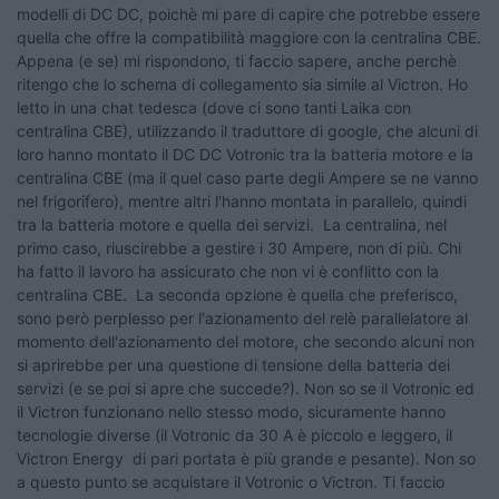
modelli di DC DC, poichè mi pare di capire che potrebbe essere
quella che offre la compatibilità maggiore con la centralina CBE.
Appena (e se) mi rispondono, ti faccio sapere, anche perchè
ritengo che lo schema di collegamento sia simile al Victron. Ho
letto in una chat tedesca (dove ci sono tanti Laika con
centralina CBE), utilizzando il traduttore di google, che alcuni di
loro hanno montato il DC DC Votronic tra la batteria motore e la
centralina CBE (ma il quel caso parte degli Ampere se ne vanno
nel frigorifero), mentre altri l'hanno montata in parallelo, quindi
tra la batteria motore e quella dei servizi. La centralina, nel
primo caso, riuscirebbe a gestire i 30 Ampere, non di più. Chi
ha fatto il lavoro ha assicurato che non vi è conflitto con la
centralina CBE. La seconda opzione è quella che preferisco,
sono però perplesso per l'azionamento del relè parallelatore al
momento dell'azionamento del motore, che secondo alcuni non
si aprirebbe per una questione di tensione della batteria dei
servizi (e se poi si apre che succede?). Non so se il Votronic ed
il Victron funzionano nello stesso modo, sicuramente hanno
tecnologie diverse (il Votronic da 30 A è piccolo e leggero, il
Victron Energy di pari portata è più grande e pesante). Non so
a questo punto se acquistare il Votronic o Victron. Ti faccio