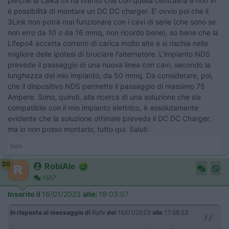
perchè la Laika mi ha riferito che con quella centralina e non vi
è possibilità di montare un DC DC charger. E' ovvio poi che il
3Link non potrà mai funzionare con i cavi di serie (che sono se
non erro da 10 o da 16 mmq, non ricordo bene), so bene che la
Lifepo4 accetta correnti di carica molto alte e si rischia nella
migliore delle ipotesi di bruciare l'alternatore. L'impianto NDS
prevede il passaggio di una nuova linea con cavi, secondo la
lunghezza del mio impianto, da 50 mmq. Da considerare, poi,
che il dispositivo NDS permette il passaggio di massimo 75
Ampere. Sono, quindi, alla ricerca di una soluzione che sia
compatibile con il mio impianto elettrico, è assolutamente
evidente che la soluzione ottimale preveda il DC DC Charger,
ma io non posso montarlo, tutto qui. Saluti
Rafe
20
RobiAle
1557
Inserito il
16/01/2023
alle:
19:03:07
In risposta al messaggio di
Rafe
del
16/01/2023
alle
17:58:53