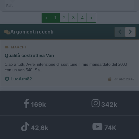
Rafe
<
1
2
3
4
>
Argomenti recenti
MARCHI
Qualità costruttiva Van
Ciao a tutti, Avrei intenzione di sostituire il mio mansardato del 2000
con un van 540. Sa...
LucArm82
Ieri alle: 20:42
169k
342k
42,6k
74K