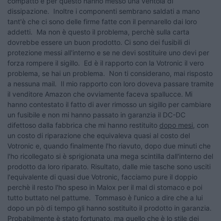
compatto e per questo hanno messo una ventola di
dissipazione. Inoltre i componenti sembrano saldati a mano
tant'è che ci sono delle firme fatte con il pennarello dai loro
addetti. Ma non è questo il problema, perchè sulla carta
dovrebbe essere un buon prodotto. Ci sono dei fusibili di
protezione messi all'interno e se ne devi sostituire uno devi per
forza rompere il sigillo. Ed è il rapporto con la Votronic il vero
problema, se hai un problema. Non ti considerano, mai risposto
a nessuna mail. Il mio rapporto con loro doveva passare tramite
il venditore Amazon che ovviamente faceva spallucce. Mi
hanno contestato il fatto di aver rimosso un sigillo per cambiare
un fusibile e non mi hanno passato in garanzia il DC-DC
difettoso dalla fabbrica che mi hanno restituito
dopo mesi
, con
un costo di riparazione che equivaleva quasi al costo del
Votronic e, quando finalmente l'ho riavuto, dopo due minuti che
l'ho ricollegato si è sprigionata una mega scintilla dall'interno del
prodotto da loro riparato. Risultato, dalle mie tasche sono usciti
l'equivalente di quasi due Votronic, facciamo pure il doppio
perchè il resto l'ho speso in Malox per il mal di stomaco e poi
tutto buttato nel pattume. Tommaso è l'unico a dire che a lui
dopo un pò di tempo gli hanno sostituito il prodotto in garanzia.
Probabilmente è stato fortunato, ma quello che è lo stile dei