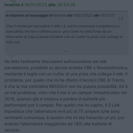
Inserito il
16/01/2023
alle:
20:54:06
In risposta al messaggio di
RobiAle
del
16/01/2023
alle
19:03:07
Ciao il modo per escludere il relè c è. serve comunque competenze e
manualità,che non è affatto poco. uno come ho letto.forse da un
intervento di Gduca,basta incidere con un cutter la pista che collega in
relè così
...
Ho letto tantissime discussioni sull'esclusione del relè
parallelatore, possibile su alcune schede CBE o Nordelettronica,
mediante il taglio con un cutter di una pista che collega il relè. Il
problema, per quello che mi ha riferito il tecnico CBE di Trento,
è che la mia centralina RB550LK non ha questa possibilità. Ed è
un bel problema, visto che il mio è un camper immatricolato nel
2018, quando già si iniziava a parlare di batterie più
performanti per il camper. Per quello che ho capito, il 3 Link
impedisce che l'alternatore invii più di 75 ampere (che sono
tantissimi comunque, è questo che mi sta frenando un pò, pur
avendo l'alternatore maggiorato da 180) alla batteria di
servizio.