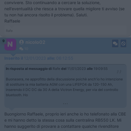
convivere. Sto continuando a cercare la soluzione,
nell'eventualità che riesca a trovare quella migliore ti avviso (se
tu non hai ancora risolto il problema). Saluti.
Raffaele
Rafe
9
nicolo02
10
Inserito il
12/01/2023
alle:
06:12:55
In risposta al messaggio di
Rafe
del
11/01/2023
alle
19:09:55
Buonasera, ne approfitto della discussione poichè anch'io ho intenzione
di sostituire la mia batteria AGM con una LIFEPO4 da 120-150 Ah,
inserendo il DC DC da 30 A della Victron Energy, per via del controllo
bluetooth. Ho
...
Buongiorno Raffaele, proprio ieri anche io ho telefonato alla CBE
e mi hanno detto la stessa cosa sulla centralina RB550 LK. Mi
hanno suggerito di provare a contattare qualche rivenditore