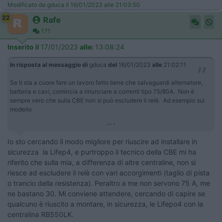
Modificato da gduca il 16/01/2023 alle 21:03:50
22
Rafe
171
Inserito il
17/01/2023
alle:
13:08:24
In risposta al messaggio di
gduca
del
16/01/2023
alle
21:02:11
Se ti sta a cuore fare un lavoro fatto bene che salvaguardi alternatore,
batteria e cavi, comincia a rinunciare a correnti tipo 75/80A. Non è
sempre vero che sulla CBE non si può escludere il relè. Ad esempio sul
modello
...
Io sto cercando il modo migliore per riuscire ad installare in
sicurezza la Lifep4, e purtroppo il tecnico della CBE mi ha
riferito che sulla mia, a differenza di altre centraline, non si
riesce ad escludere il relè con vari accorgimenti (taglio di pista
o trancio della resistenza). Peraltro a me non servono 75 A, me
ne bastano 30. Mi conviene attendere, cercando di capire se
qualcuno è riuscito a montare, in sicurezza, le Lifepo4 con la
centralina RB550LK.