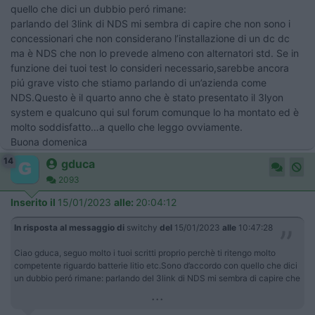
quello che dici un dubbio peró rimane:
parlando del 3link di NDS mi sembra di capire che non sono i
concessionari che non considerano l’installazione di un dc dc
ma è NDS che non lo prevede almeno con alternatori std. Se in
funzione dei tuoi test lo consideri necessario,sarebbe ancora
piú grave visto che stiamo parlando di un’azienda come
NDS.Questo è il quarto anno che è stato presentato il 3lyon
system e qualcuno qui sul forum comunque lo ha montato ed è
molto soddisfatto…a quello che leggo ovviamente.
Buona domenica
14
gduca
2093
Inserito il
15/01/2023
alle:
20:04:12
In risposta al messaggio di
switchy
del
15/01/2023
alle
10:47:28
Ciao gduca, seguo molto i tuoi scritti proprio perchè ti ritengo molto
competente riguardo batterie litio etc.Sono d’accordo con quello che dici
un dubbio peró rimane: parlando del 3link di NDS mi sembra di capire che
...