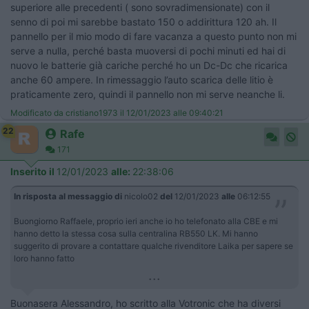
superiore alle precedenti ( sono sovradimensionate) con il
senno di poi mi sarebbe bastato 150 o addirittura 120 ah. Il
pannello per il mio modo di fare vacanza a questo punto non mi
serve a nulla, perché basta muoversi di pochi minuti ed hai di
nuovo le batterie già cariche perché ho un Dc-Dc che ricarica
anche 60 ampere. In rimessaggio l’auto scarica delle litio è
praticamente zero, quindi il pannello non mi serve neanche li.
Modificato da cristiano1973 il 12/01/2023 alle 09:40:21
22
Rafe
171
Inserito il
12/01/2023
alle:
22:38:06
In risposta al messaggio di
nicolo02
del
12/01/2023
alle
06:12:55
Buongiorno Raffaele, proprio ieri anche io ho telefonato alla CBE e mi
hanno detto la stessa cosa sulla centralina RB550 LK. Mi hanno
suggerito di provare a contattare qualche rivenditore Laika per sapere se
loro hanno fatto
...
Buonasera Alessandro, ho scritto alla Votronic che ha diversi