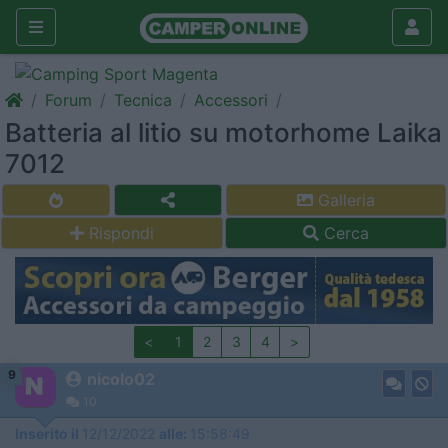
Forum
Tecnica
Accessori
Batteria al litio su motorhome Laika
7012
Galleria
Rispondi
Cerca
<
1
2
3
4
>
9
nicolo02
10
Inserito il
12/12/2022
alle:
15:58:49