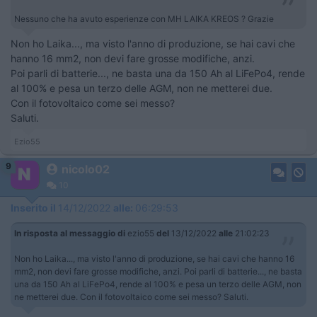
Nessuno che ha avuto esperienze con MH LAIKA KREOS ? Grazie
Non ho Laika..., ma visto l'anno di produzione, se hai cavi che
hanno 16 mm2, non devi fare grosse modifiche, anzi.
Poi parli di batterie..., ne basta una da 150 Ah al LiFePo4, rende
al 100% e pesa un terzo delle AGM, non ne metterei due.
Con il fotovoltaico come sei messo?
Saluti.
Ezio55
9
nicolo02
10
Inserito il
14/12/2022
alle:
06:29:53
In risposta al messaggio di
ezio55
del
13/12/2022
alle
21:02:23
Non ho Laika..., ma visto l'anno di produzione, se hai cavi che hanno 16
mm2, non devi fare grosse modifiche, anzi. Poi parli di batterie..., ne basta
una da 150 Ah al LiFePo4, rende al 100% e pesa un terzo delle AGM, non
ne metterei due. Con il fotovoltaico come sei messo? Saluti.