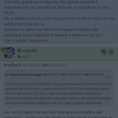
Ciao Ezio, grazie per la risposta. Per quanto riguarda il
fotovoltaico ho un pannello da 200w ed un regolatore victron
75/15.
Per la batteria intanto ne ho vista una da 170 Ah e credo che sia
sufficiente come dici tu.
Secondo te quindi non devo fare nessuna modifica alla
centralina, basta sostituire le batterie e mettere in dc dc ?
Ciao e grazie. Alessandro
21
ezio55
3503
Inserito il
14/12/2022
alle:
09:38:51
In risposta al messaggio di
nicolo02
del
14/12/2022
alle
06:29:53
Ciao Ezio, grazie per la risposta. Per quanto riguarda il fotovoltaico ho un
pannello da 200w ed un regolatore victron 75/15. Per la batteria intanto
ne ho vista una da 170 Ah e credo che sia sufficiente come dici tu.
Secondo te quindi non devo fare nessuna modifica alla centralina, basta
sostituire le batterie e mettere in dc dc ? Ciao e grazie. Alessandro
No, non ho detto che non devi fare nessuna modifica alla
centralina..., ho Hymer che monta la Schaudt ed il cablaggio in