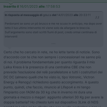
Inserito il
16/01/2023
alle:
17:58:53
In risposta al messaggio di
gduca
del
14/01/2023
alle
20:33:11
Perdonami se sono un pò brusco e me ne scuso in anticipo, ma dopo aver
letto il tuo ultimo intervento mi viene solo da allargare le braccia.
Sull'argomento sono stati scritti fiumi di post, credo ormai centinaia di
interventi
...
Certo che ho cercato in rete, ne ho lette tante di notizie. Sono
d'accordo con te che non sempre i concessionari ne sanno più
di noi. Il problema fondamentale per quanto riguarda il mio
Laika Kreos è la presenza di una centralina CBE che non
prevede l'esclusione del relè parallelatore e tutti i costruttori dei
DC DC (almeno quelli che ho visto io, tipo Votronic, Victron
Energy e Renogy) richiedono questo accorgimento. A questo
punto, quindi, che faccio, rinuncio al Lifepo4 e mi tengo
l'impianto con l'AGM da 30 kg che in inverno mi dura una
giornata e mezzo o magari aggiunto ulteriori 30 Kg per avere la
doppia batteria? Ho chiesto lumi sul dispositivo 3Link di NDS