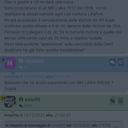
Ciao e grazie a chi mi darà una mano.
Sono proprietario di un MH Laika 7012 del 2016. Vorrei
sostituire le attuali batterie agm con batterie LiFePo4.
Ho già acquistato il caricabatteria della Victron da 30 A per
sostituire quello attuale e il dc dc sempre della Victron da 30A.
Pensavo di collegare il dc dc tra la batteria motore e quella dei
servizi utilizzando cavi da 25 mmq e relativo fusibile.
Devo fare qualche “operazione” sulla centralina della Cbe?
Qualcuno ha già fatto questa installazione?
9
nicolo02
10
Inserito il
13/12/2022
alle:
17:11:12
Nessuno che ha avuto esperienze con MH LAIKA KREOS ?
Grazie
21
ezio55
3503
Inserito il
13/12/2022
alle:
21:02:23
In risposta al messaggio di
nicolo02
del
13/12/2022
alle
17:11:12