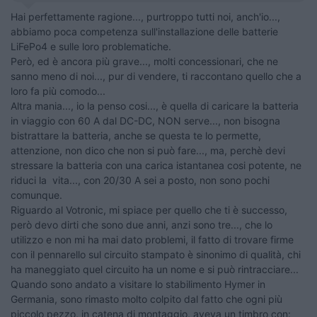
Hai perfettamente ragione..., purtroppo tutti noi, anch'io...,
abbiamo poca competenza sull'installazione delle batterie
LiFePo4 e sulle loro problematiche.
Però, ed è ancora più grave..., molti concessionari, che ne
sanno meno di noi..., pur di vendere, ti raccontano quello che a
loro fa più comodo...
Altra mania..., io la penso cosi..., è quella di caricare la batteria
in viaggio con 60 A dal DC-DC, NON serve..., non bisogna
bistrattare la batteria, anche se questa te lo permette,
attenzione, non dico che non si può fare..., ma, perchè devi
stressare la batteria con una carica istantanea cosi potente, ne
riduci la vita..., con 20/30 A sei a posto, non sono pochi
comunque.
Riguardo al Votronic, mi spiace per quello che ti è successo,
però devo dirti che sono due anni, anzi sono tre..., che lo
utilizzo e non mi ha mai dato problemi, il fatto di trovare firme
con il pennarello sul circuito stampato è sinonimo di qualità, chi
ha maneggiato quel circuito ha un nome e si può rintracciare...
Quando sono andato a visitare lo stabilimento Hymer in
Germania, sono rimasto molto colpito dal fatto che ogni più
piccolo pezzo, in catena di montaggio, aveva un timbro con: