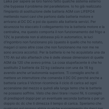
Laika per sapere se loro hanno fatto qualche sistema esterno
che bypassa il problema del parallelatore. Io ho già realizzato
l'impianto di sostituzione delle batteria AGM con LIFEPO4
mettendo nuovi cavi che partono dalla batteria motore e
arrivano al DC DC e poi da questo alla batteria servizi. Per
sicurezza ho staccato il collegamento tra la batteria motore e la
centralina, ma questo comporta il non funzionamento del frigo a
12V, la parabola non si abbassa più in automatico, le luci
d'ingombro non funzionano più (questo è quello che ho notato,
magari ci sono altre cose che non funzionano ma non me ne
sono ancora accorto). Per la batteria io ne ho acquistata una da
170 Ah sul sito aftertech che è delle stesse dimensioni di quelle
AGM da 120 che avevo prima. La cosa stupefacente è che ho
sostituito 2 batterie da 32 kg cadauna con una da 16 kg
avendo anche un'autonomia superiore. Ti consiglio anche di
mettere un interruttore che comanda il DC DC perché anche a
batteria carica il Victron ricomincia il ciclo di carica ad ogni
accensione del mezzo e quindi alla lunga temo che le batterie
ne possano soffrire. Visto che devi tirare i nuovi fili, ti consiglio
di predisporli doppi per un eventuale seconda batteria o per un
doppio dc dc che ti dimezza il tempo di carica. Speriamo che
qualcuno sul gruppo abbia qualche suggerimento da darci per