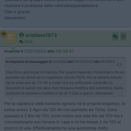
risolvere il problema della centralina/parallelatore.
Ciao e grazie.
Alessandro
16
cristiano1973
1028
Inserito il
12/01/2023
alle:
09:38:47
In risposta al messaggio di
nicolo02
del
14/12/2022
alle
06:29:53
Ciao Ezio, grazie per la risposta. Per quanto riguarda il fotovoltaico ho un
pannello da 200w ed un regolatore victron 75/15. Per la batteria intanto
ne ho vista una da 170 Ah e credo che sia sufficiente come dici tu.
Secondo te quindi non devo fare nessuna modifica alla centralina, basta
sostituire le batterie e mettere in dc dc ? Ciao e grazie. Alessandro
Per la capienza delle batterie ognuno ha le proprie esigenze. Io
prima avevo 2 Agm da 120 Ah con pannello da 150w. Sono
passato a 2 litio da 100; avrei voluto una sola litio da 150 ma il
concessionario non l’aveva in casa e mi ha messo 2 da 100 al
prezzo di una. Effettivamente ho una autonomia molto