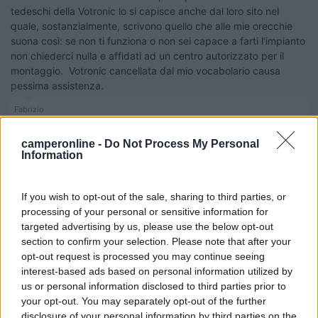
tedeschi della Votronic lo si capisce anche dal loro sito nel
quale, sostanzialmente, scrivono quello che alle mie orecchie
suona così: se non ti funziona o non sei capace a farti l'impianto
non chiederci nulla e affidati ad un centro autorizzato per il
montaggio. Votronic cancellata dal mio vocabolario causa
pessima assistenza.
Fabrizio
22
Rafe
camperonline -
Do Not Process My Personal
171
Information
Inserito il
13/01/2023
alle:
13:34:46
If you wish to opt-out of the sale, sharing to third parties, or
In risposta al messaggio di
gduca
del
13/01/2023
alle
12:54:28
processing of your personal or sensitive information for
targeted advertising by us, please use the below opt-out
La mia esperienza con Votronic, specie con il piccolino da 30A è stata
devastante e ne parlerò finchè mi rimarrà voce. Il prodotto, internamente,
section to confirm your selection. Please note that after your
è molto complesso per renderlo compatto e per questo hanno messo una
opt-out request is processed you may continue seeing
ventola
interest-based ads based on personal information utilized by
...
us or personal information disclosed to third parties prior to
your opt-out. You may separately opt-out of the further
Buongiorno, accantono il DC DC Votronic. Ho appreso da Laika
disclosure of your personal information by third parties on the