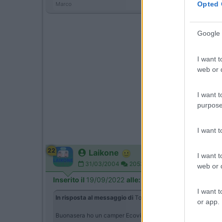
Opted 
Marco
Google 
I want t
web or d
I want t
purpose
I want 
22
Laikone
I want t
31/03/2004
20533
web or d
Inserito il
19/09/2022
alle:
08:54:51
I want t
In risposta al messaggio di
TommasoPisa
del
16/09/2022
a
or app.
Buonasera ho un camper Ecovip 672 marca Laika, con generato