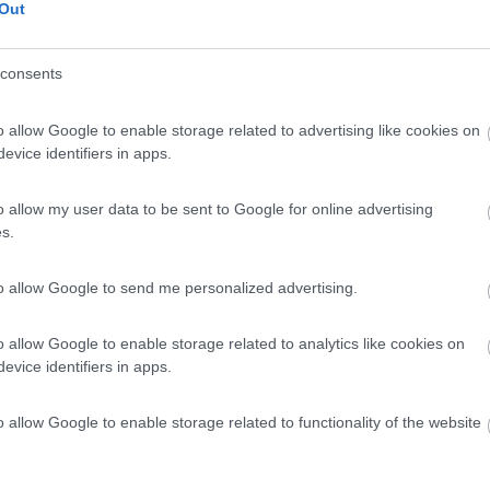
Out
consents
o allow Google to enable storage related to advertising like cookies on
evice identifiers in apps.
Previous
o allow my user data to be sent to Google for online advertising
s.
Finlandia 
to allow Google to send me personalized advertising.
o allow Google to enable storage related to analytics like cookies on
evice identifiers in apps.
o allow Google to enable storage related to functionality of the website
lle
23:59:54
re a benzina e privo di pannello fotovoltaico. Ho sotto una batteria dei serviz