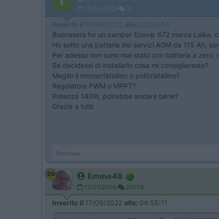
05/09/2022
42
Inserito il
16/09/2022
alle:
23:59:54
Buonasera ho un camper Ecovip 672 marca Laika, con
Ho sotto una batteria dei servizi AGM da 115 Ah, son
Per adesso non sono mai stato con batteria a zero, 
Se decidessi di installarlo cosa mi consigliereste?
Meglio il monocristallino o policristallino?
Regolatore PWM o MPPT?
Potenza 140W, potrebbe andare bene?
Grazie a tutti
Tommaso
20
Emme48
13/01/2006
25028
Inserito il
17/09/2022
alle:
04:55:11