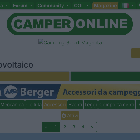
ta
Forum
Community
COL
Magazine
ovoltaico
Meccanica
Cellula
Accessori
Eventi
Leggi
Comportamenti
D
Attivi
<
1
2
3
4
>