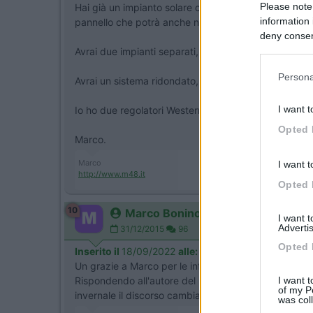
Please note
Hai già un impianto solare completo, puoi aumentar
information 
pannello che potrà anche non somigliare (elettricame
deny consent
in below Go
Avrai due impianti separati, entrambi ricaricheranno l
Persona
Avrai un sistema ridondato, in caso di guasto qualcos
I want t
Io ho due regolatori Western WRM20 e due pannelli 
Opted 
Marco.
Marco
I want t
http://www.m48.it
Opted 
10
Marco Bonino
I want 
Advertis
31/12/2015
96
Opted 
Inserito il
18/09/2022
alle:
15:59:31
Un grazie a Marco per le info.
I want t
Rispondendo all'autore del post : una batteria Agm p
of my P
invernale il discorso cambia...
was col