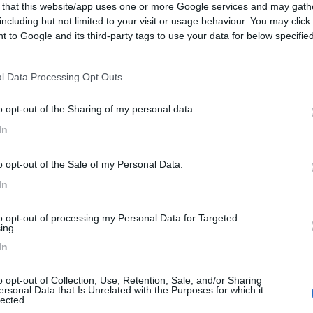
 that this website/app uses one or more Google services and may gath
e la potenza con un secondo pannello solare collegato ad un secondo
including but not limited to your visit or usage behaviour. You may click 
nte) e quello esistente.
 to Google and its third-party tags to use your data for below specifi
ogle consent section.
a BS attraverso uno strumentino che ti indica la tensione BS e la corre
l Data Processing Opt Outs
a ricarichi.
o opt-out of the Sharing of my personal data.
LG da 380 Watt ciascuno, quelle 3 marche e NDS vanno tutte bene..
In
o opt-out of the Sale of my Personal Data.
In
to opt-out of processing my Personal Data for Targeted
ing.
In
o opt-out of Collection, Use, Retention, Sale, and/or Sharing
iù pannello 140 w. ed un buon MPPT è il minimale ma più che sufficie
ersonal Data that Is Unrelated with the Purposes for which it
lected.