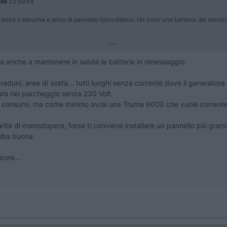
lle
23:59:54
re a benzina e privo di pannello fotovoltaico. Ho sotto una batteria dei serviz
...
a anche a mantenere in salute le batterie in rimessaggio.
raduni, aree di sosta... tutti luoghi senza corrente dove il generatore 
osta nel parcheggio senza 230 Volt.
oi consumi, ma come minimo avrai una Truma 6000 che vuole corrente,
parità di manodopera, forse ti conviene installare un pannello più gra
roba buona.
tore...