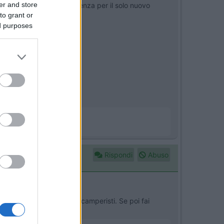
er and store
 regolatore MPPT di potenza per il solo nuovo
to grant or
ed purposes
nte totale di ricarica.
.
Rispondi
Abuso
nte per buona parte dei camperisti. Se poi fai