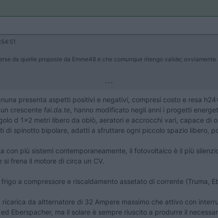
:54:51
verse da quelle proposte da Emme48 e che comunque ritengo valide; ovviamente a fa
...
ognuna presenta aspetti positivi e negativi, compresi costo e resa h
d un crescente
fai.da.te
, hanno modificato negli anni i progetti energet
tangolo d 1x2 metri libero da oblò, aeratori e accrocchi vari, capace di
i di spinotto bipolare, adatti a sfruttare ogni piccolo spazio libero, po
ta con più sistemi contemporaneamente, il fotovoltaico è il più silenzio
si frena il motore di circa un CV.
con frigo a compressore e riscaldamento assetato di corrente (Truma, 
a ricarica da altternatore di 32 Ampere massimo che attivo con interru
d Eberspacher, ma il solare è sempre riuscito a produrre il necessar