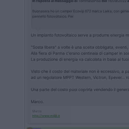
In risposta al messaggio di
TommasoPisa
del
16/09/2022
a
Buonasera ho un camper Ecovip 672 marca Laika, con generato
pannello fotovoltaico. Per
Un impianto fotovoltaico serve a produrre energia m
"Sosta libera" a volte è una scelta obbligata, eventi, 
Alla fiera di Parma c'erano centinaia di camper in s
La produzione di energia va calcolata in base ai tu
Visto che il costo del materiale non è eccessivo, a 
ad un regolatore MPPT Western, Victron, Epever... 
Una parte del costo puoi coprirla vendendo il genera
Marco.
Marco
http://www.m48.it