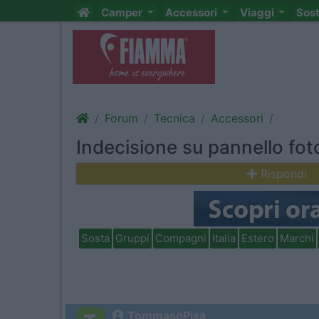
Camper
Accessori
Viaggi
Sos
Forum
Tecnica
Accessori
Indecisione su pannello fot
Rispondi
Sosta
Gruppi
Compagni
Italia
Estero
Marchi
TommasoPisa