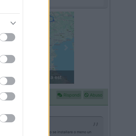
Next
in camper: il piccolo sentiero
Rispondi
Abuso
i AGM da 115 Ah, sono indeciso se installare o meno un