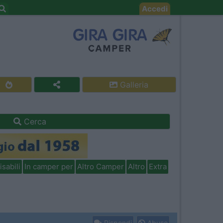
Accedi
Galleria
Cerca
isabili
In camper per
Altro Camper
Altro
Extra
Rispondi
Abuso