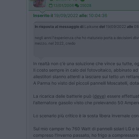
13/01/2006
25028
Inserito il
19/09/2022
alle:
10:04:36
In risposta al messaggio di
Laikone
del
19/09/2022
alle
08
negli anni l'esperienza che ho maturato porta a decisioni di
mezzo. nel 2022, credo
In realtà non c'è una soluzione che vince su tutte, 
Il costo sempre in calo del fotovoltaico, abbinato a
allestitori stanno attenti a lasciare sul tetto un ret
A Parma ho visto dei piccoli pannelli Moscatelli, dotat
La ricarica delle batterie può (
deve
) essere effettua
l'alternatore gasolio visto che prelevando 50 Ampere 
Lo scenario più critico è la sosta libera invernale 
Sul mio camper ho 760 Watt di pannelli solari LG e l
compreso l'Inverno passato, ho frigo a compressore e