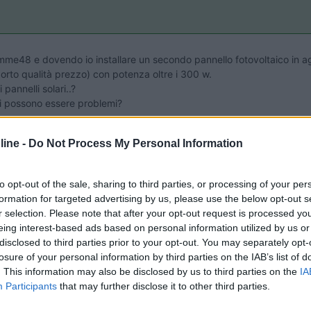
mme48 e dovendo io installare un secondo pannello fotovoltaico in a
orto qualità prezzo) con potenza oltre i 300 w.
 pannelli solari..?
 ci possono essere problemi?
ine -
Do Not Process My Personal Information
to opt-out of the sale, sharing to third parties, or processing of your per
formation for targeted advertising by us, please use the below opt-out s
r selection. Please note that after your opt-out request is processed y
eing interest-based ads based on personal information utilized by us or
lle
14:30:32
disclosed to third parties prior to your opt-out. You may separately opt-
losure of your personal information by third parties on the IAB’s list of
dovendo io installare un secondo pannello fotovoltaico in aggiunta a quello att
. This information may also be disclosed by us to third parties on the
IA
Participants
that may further disclose it to other third parties.
...