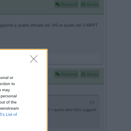
Rispondi
Abuso
ggiunta a quello attuale da 140 w quale dei 3 MPPT
Rispondi
Abuso
sonal or
ection to
ou may
 personal
out of the
 downstream
uale da 140 w quale dei 3 MPPT + quello della NDS suggeriti
B’s List of