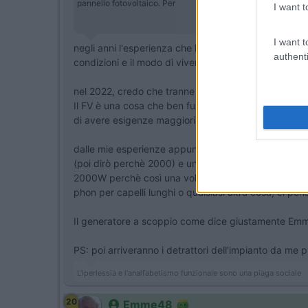
pannello fotovoltaico. Per
I want t
I want t
negli anni l'esperienza che ho maturato porta a dec
authenti
condizioni e il modo di vivere il mezzo.
nel 2022, credo che tranne rari casi, un generatore a
Il FV è una cosa che ben funziona in estate e quando
di avere esigenze maggiori magari fecendo della libe
dalle mie esperienze appunto, ho maturato che facend
(poi dirò perchè 2000) e un Efoy, dove non avrai mai
2000W perchè così una volta acquistato non lo cambi
phon per capelli lunghi o qualsiasi altra cosa, ci pens
Il generatore a scoppio come dice giustamente Emme,
PS: poi arriveranno i detrattori dell'impianto da me p
L'iperlessia e l'analfabetismo funzionale sono una piaga sociale
20
Emme48