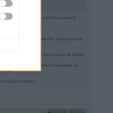
valide; ovviamente a far la differenza sono le
energia o quasi va benissimo il FV, mentre se pensi
no, nulla c'è di meglio di un buon inverter da 2000W
r, e con 2000W potrai inserire la nespresso, un
 silenzio.
r cambiare l'impianto.
Rispondi
Abuso