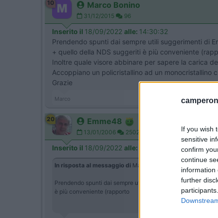
10
Marco Bonino
31/12/2015
96
Inserito il
18/09/2022
alle:
14:30:32
Prendendo spunti dai sempre utili suggerimenti di E
+ quello della NDS suggeriti è più conveniente (rapp
Inoltre quale visore abbinare per sapere la carica dei
Accoppiano un policristallino ad un monocristallino
Grazie
Marco
camperonl
20
Emme48
If you wish 
13/01/2006
25028
sensitive in
Inserito il
18/09/2022
alle:
14:55:22
confirm you
continue se
In risposta al messaggio di
Marco Bonino
del
18/09/2022
a
information 
further disc
Prendendo spunti dai sempre utili suggerimenti di Emme48 e 
participants
è più conveniente (rapporto
Downstream 