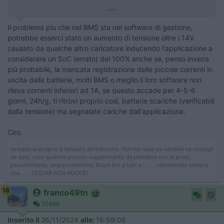
...
Il problema piu che nel BMS sta nel software di gestione,
potrebbe esserci stato un aumento di tensione oltre i 14V
causato da qualche altro caricatore inducendo l'applicazione a
considerare un SoC (errato) del 100% anche se, penso invece
più probabile, la mancata registrazione delle piccole correnti in
uscita dalle batterie, molti BMS o meglio il loro software non
rileva correnti inferiori ad 1A, se questo accade per 4-5-6
giorni, 24h/g, ti ritrovi proprio così, batterie scariche (verificabili
dalla tensione) ma segnalate cariche dall'applicazione.
Ciro.
nomade analogico e fanciulla all'imbrunire. Non ho nulla da vendere nè consigli
da dare, solo qualche piccolo suggerimento da prendere con le pinze,
possibilmente, amperometriche. Buoni Km a tutti e......... rammentate sempre
che....... TESTAR NON NUOCE!
18
franco49tn
10466
Inserito il
26/11/2024
alle:
16:59:06