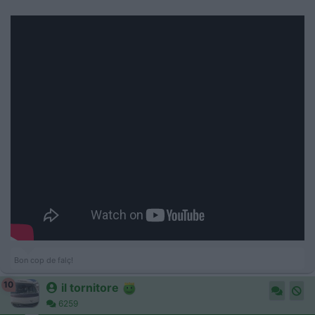
Bon cop de falç!
10
il tornitore
6259