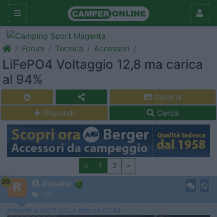
Forum
Tecnica
Accessori
LiFePO4 Voltaggio 12,8 ma carica
al 94%
Galleria
Rispondi
Cerca
<
1
2
>
20
RobiAle
1557
Inserito il
24/11/2024
alle:
19:01:44