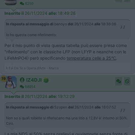
6259
Inserito il
26/11/2024
alle:
18:49:28
In risposta al messaggio di
banoyo
del
26/11/2024
alle
18:36:36
Io ho questa come riferimento:
Per il mio punto di vista questa tabella può essere presa come
"riferimento" con le classiche LFP (non LFYP e neanche con le
LiFeMnPO4) però specificando
temperatura celle a 25°C
.
Il Fai Da Te a Opera d'Arte - Marco
19
IZ4DJI
58914
Inserito il
26/11/2024
alle:
19:12:29
In risposta al messaggio di
Szopen
del
26/11/2024
alle
18:07:52
Non so a quali tabelle si riferiscano ma una litio a 12,8V e' intorno al 50%.
Ciro.
La mia NDS al 50% senza prelievi e ovviamnete senza fonte di