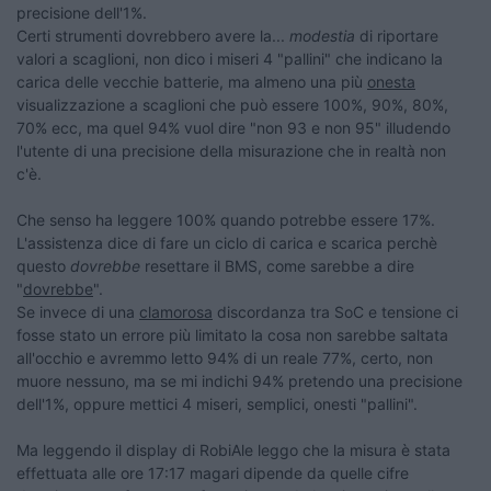
precisione dell'1%.
Certi strumenti dovrebbero avere la...
modestia
di riportare
valori a scaglioni, non dico i miseri 4 "pallini" che indicano la
carica delle vecchie batterie, ma almeno una più
onesta
visualizzazione a scaglioni che può essere 100%, 90%, 80%,
70% ecc, ma quel 94% vuol dire "non 93 e non 95" illudendo
l'utente di una precisione della misurazione che in realtà non
c'è.
Che senso ha leggere 100% quando potrebbe essere 17%.
L'assistenza dice di fare un ciclo di carica e scarica perchè
questo
dovrebbe
resettare il BMS, come sarebbe a dire
"
dovrebbe
".
Se invece di una
clamorosa
discordanza tra SoC e tensione ci
fosse stato un errore più limitato la cosa non sarebbe saltata
all'occhio e avremmo letto 94% di un reale 77%, certo, non
muore nessuno, ma se mi indichi 94% pretendo una precisione
dell'1%, oppure mettici 4 miseri, semplici, onesti "pallini".
Ma leggendo il display di RobiAle leggo che la misura è stata
effettuata alle ore 17:17 magari dipende da quelle cifre