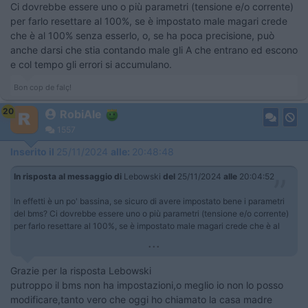
Ci dovrebbe essere uno o più parametri (tensione e/o corrente)
per farlo resettare al 100%, se è impostato male magari crede
che è al 100% senza esserlo, o, se ha poca precisione, può
anche darsi che stia contando male gli A che entrano ed escono
e col tempo gli errori si accumulano.
Bon cop de falç!
20
RobiAle
1557
Inserito il
25/11/2024
alle:
20:48:48
In risposta al messaggio di
Lebowski
del
25/11/2024
alle
20:04:52
In effetti è un po' bassina, se sicuro di avere impostato bene i parametri
del bms? Ci dovrebbe essere uno o più parametri (tensione e/o corrente)
per farlo resettare al 100%, se è impostato male magari crede che è al
...
Grazie per la risposta Lebowski
putroppo il bms non ha impostazioni,o meglio io non lo posso
modificare,tanto vero che oggi ho chiamato la casa madre