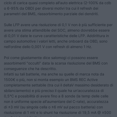
ciclo di carica quasi completo all'auto elettrica (2-100% da cdb
o 6-95% da OBD) per diversi motivi tra cui il refresh dei
parametri del BMS, riassorbimento parziale dei dendriti.
Sulle LFP avere una risoluzione di 0,1 V non è più sufficiente per
avere una stima attendibile del SOC, almeno dovrebbe essere
di 0,01 V date le curve caratteristiche delle LFP. Addirittura in
campo automotive i valori letti, anche onboard da OBD, sono
nell'ordine dello 0,001 V con refresh di almeno 1 Hz.
Poi come giustamente dice salomogi ci possono essere
assorbimenti "occulti" data la scarsa risoluzione del BMS con
conseguenze che ha descritto.
Infatti su tali batterie, ma anche su quelle di marca nota da
1500€ o più, non si monta esempio un BMS REC Active
completamente settabile (tra cui il deltaV massimo desiderato di
sbilanciamento) e più preciso il quale ha un'accuratezza di
0,5°C e possibilità di avere fino a 8 sonde (la temp delle celle
non è uniforme specie all'aumentare del C-rate), accuratezza
di ±3 mV (su singola cella o ±6 mV sul pacco batteria) con
risoluzione di 1 mV e lo shunt ha risoluzione di 19,5 mA @ ±500