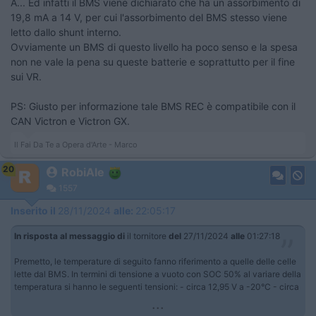
A... Ed infatti il BMS viene dichiarato che ha un assorbimento di
19,8 mA a 14 V, per cui l'assorbimento del BMS stesso viene
letto dallo shunt interno.
Ovviamente un BMS di questo livello ha poco senso e la spesa
non ne vale la pena su queste batterie e soprattutto per il fine
sui VR.
PS: Giusto per informazione tale BMS REC è compatibile con il
CAN Victron e Victron GX.
Il Fai Da Te a Opera d'Arte - Marco
20
RobiAle
1557
Inserito il
28/11/2024
alle:
22:05:17
In risposta al messaggio di
il tornitore
del
27/11/2024
alle
01:27:18
Premetto, le temperature di seguito fanno riferimento a quelle delle celle
lette dal BMS. In termini di tensione a vuoto con SOC 50% al variare della
temperatura si hanno le seguenti tensioni: - circa 12,95 V a -20°C - circa
...