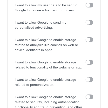
20
RobiAle
I want to allow my user data to be sent to
1557
Google for online advertising purposes.
Inserito il
26/11/2024
alle:
23:24:30
I want to allow Google to send me
In risposta al messaggio di
banoyo
del
26/11/2024
alle
18:36:36
personalized advertising.
Io ho questa come riferimento:
I want to allow Google to enable storage
Ciao Banoyo
related to analytics like cookies on web or
questa è molto simile alla mia
device identifiers in apps.
20
RobiAle
1557
I want to allow Google to enable storage
related to functionality of the website or app.
Inserito il
26/11/2024
alle:
23:30:04
In risposta al messaggio di
il tornitore
del
26/11/2024
alle
18:49:28
I want to allow Google to enable storage
related to personalization.
Per il mio punto di vista questa tabella può essere presa come riferimento
con le classiche LFP (non LFYP e neanche con le LiFeMnPO4) però
specificando temperatura celle a 25°C.
I want to allow Google to enable storage
related to security, including authentication
Ciao e grazie Tornitore
functionality and fraud prevention, and other