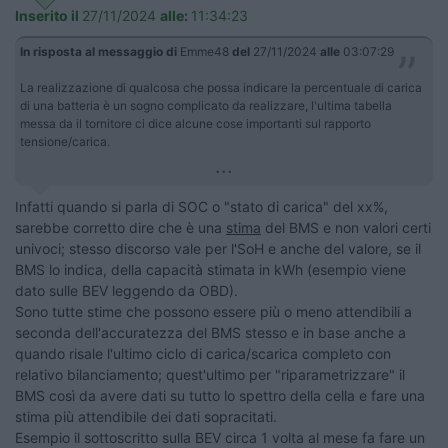
Inserito il
27/11/2024
alle:
11:34:23
In risposta al messaggio di
Emme48
del
27/11/2024
alle
03:07:29
La realizzazione di qualcosa che possa indicare la percentuale di carica
di una batteria è un sogno complicato da realizzare, l'ultima tabella
messa da il tornitore ci dice alcune cose importanti sul rapporto
tensione/carica.
...
Infatti quando si parla di SOC o "stato di carica" del xx%,
sarebbe corretto dire che è una
stima
del BMS e non valori certi
univoci; stesso discorso vale per l'SoH e anche del valore, se il
BMS lo indica, della capacità stimata in kWh (esempio viene
dato sulle BEV leggendo da OBD).
Sono tutte stime che possono essere più o meno attendibili a
seconda dell'accuratezza del BMS stesso e in base anche a
quando risale l'ultimo ciclo di carica/scarica completo con
relativo bilanciamento; quest'ultimo per "riparametrizzare" il
BMS così da avere dati su tutto lo spettro della cella e fare una
stima più attendibile dei dati sopracitati.
Esempio il sottoscritto sulla BEV circa 1 volta al mese fa fare un