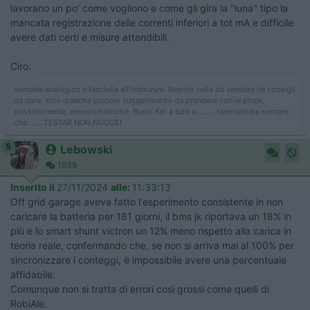
lavorano un po' come vogliono e come gli gira la "luna" tipo la
mancata registrazione delle correnti inferiori a tot mA e difficile
avere dati certi e misure attendibili.
Ciro.
nomade analogico e fanciulla all'imbrunire. Non ho nulla da vendere nè consigli
da dare, solo qualche piccolo suggerimento da prendere con le pinze,
possibilmente, amperometriche. Buoni Km a tutti e......... rammentate sempre
che....... TESTAR NON NUOCE!
5
Lebowski
1639
Inserito il
27/11/2024
alle:
11:33:13
Off grid garage aveva fatto l'esperimento consistente in non
caricare la batteria per 161 giorni, il bms jk riportava un 18% in
più e lo smart shunt victron un 12% meno rispetto alla carica in
teoria reale, confermando che, se non si arriva mai al 100% per
sincronizzare i conteggi, è impossibile avere una percentuale
affidabile.
Comunque non si tratta di errori così grossi come quelli di
RobiAle.