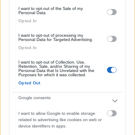
consent section.
I want to opt-out of the Sale of my
Personal Data.
Opted In
I want to opt-out of processing my
Personal Data for Targeted Advertising.
Opted In
20
RobiAle
I want to opt-out of Collection, Use,
1557
Retention, Sale, and/or Sharing of my
Personal Data that Is Unrelated with the
Inserito il
26/11/2024
alle:
23:21:31
Purposes for which it was collected.
Opted Out
In risposta al messaggio di
franco49tn
del
26/11/2024
alle
16:59:06
Ma un controllo con un bellissimo tester digitale , sarebbe opportuno.
Google consents
chiarirebbe ogni dubbio Io ho tre voltmetri collegati a tutte le batterie e
posso controllarle tutte separatamente sia da fermo che in moto la BM
che le due BS Litio .
I want to allow Google to enable storage
related to advertising like cookies on web or
Ciao Franco hai ragione ma domenica non lo avevo con me
device identifiers in apps.
perciò mi sono fidato dei valori che leggevo sullo shunt e app