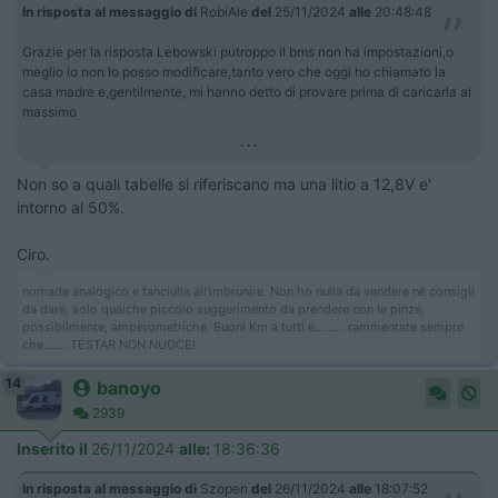
In risposta al messaggio di
RobiAle
del
25/11/2024
alle
20:48:48
Grazie per la risposta Lebowski putroppo il bms non ha impostazioni,o
meglio io non lo posso modificare,tanto vero che oggi ho chiamato la
casa madre e,gentilmente, mi hanno detto di provare prima di caricarla al
massimo
...
Non so a quali tabelle si riferiscano ma una litio a 12,8V e'
intorno al 50%.
Ciro.
nomade analogico e fanciulla all'imbrunire. Non ho nulla da vendere nè consigli
da dare, solo qualche piccolo suggerimento da prendere con le pinze,
possibilmente, amperometriche. Buoni Km a tutti e......... rammentate sempre
che....... TESTAR NON NUOCE!
14
banoyo
2939
Inserito il
26/11/2024
alle:
18:36:36
In risposta al messaggio di
Szopen
del
26/11/2024
alle
18:07:52