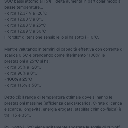
SOC bassi attorno al 15% il delta aumenta in particolar modo a
basse temperature...
- circa 12,37 V a -20°C
- circa 12,80 V a 0°C
- circa 12,83 V a 25°C
- circa 12,89 V a 50°C
Il "crollo" di tensione sensibile lo si ha sotto i -10°C.
Mentre valutando in termini di capacità effettiva con corrente di
scarica 0,5C e prendendo come riferimento "100%" le
prestazioni a 25°C si ha:
- circa 65% a -20°C
- circa 90% a 0°C
-
100% a 25°C
- circa 115% a 50°C.
Detto ciò il range di temperatura ottimale dove si hanno le
prestazioni massime (efficienza carica/scarica, C-rate di carica
e scarica, longevità, energia erogata, stabilità chimico-fisica) è
tra i 15 e 35°C.
PS: Sotto i -5°C viene solitamente spostata la soglia di cut-off,