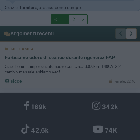
Grazie Tornitore,preciso come sempre
<
1
2
>
Argomenti recenti
MECCANICA
Fortissimo odore di scarico durante rigeneraz FAP
Ciao, ho un camper ducato nuovo con circa 3000km, 140CV 2.2,
cambio manuale abbiamo verif...
sicce
Ieri alle: 22:40
169k
342k
42,6k
74K