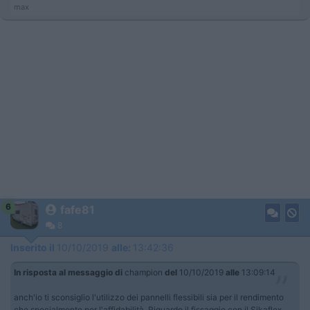
max
6
fafe81
8
Inserito il
10/10/2019
alle:
13:42:36
In risposta al messaggio di
champion
del
10/10/2019
alle
13:09:14
anch'io ti sconsiglio l'utilizzo dei pannelli flessibili sia per il rendimento
che specialmente per l'affidabilità. Riguardo il fissaggio con il Sikaflex