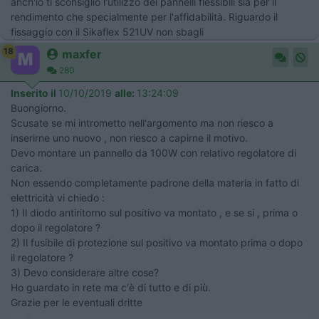
anch'io ti sconsiglio l'utilizzo dei pannelli flessibili sia per il
rendimento che specialmente per l'affidabilità. Riguardo il
fissaggio con il Sikaflex 521UV non sbagli
18
maxfer
280
Inserito il
10/10/2019
alle:
13:24:09
Buongiorno.
Scusate se mi intrometto nell'argomento ma non riesco a
inserirne uno nuovo , non riesco a capirne il motivo.
Devo montare un pannello da 100W con relativo regolatore di
carica.
Non essendo completamente padrone della materia in fatto di
elettricità vi chiedo :
1) Il diodo antiritorno sul positivo va montato , e se si , prima o
dopo il regolatore ?
2) Il fusibile di protezione sul positivo va montato prima o dopo
il regolatore ?
3) Devo considerare altre cose?
Ho guardato in rete ma c'è di tutto e di più.
Grazie per le eventuali dritte