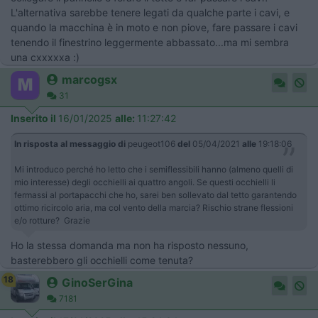
L'alternativa sarebbe tenere legati da qualche parte i cavi, e
quando la macchina è in moto e non piove, fare passare i cavi
tenendo il finestrino leggermente abbassato...ma mi sembra
una cxxxxxa :)
marcogsx
31
Inserito il
16/01/2025
alle:
11:27:42
In risposta al messaggio di
peugeot106
del
05/04/2021
alle
19:18:06
Mi introduco perché ho letto che i semiflessibili hanno (almeno quelli di
mio interesse) degli occhielli ai quattro angoli. Se questi occhielli li
fermassi al portapacchi che ho, sarei ben sollevato dal tetto garantendo
ottimo ricircolo aria, ma col vento della marcia? Rischio strane flessioni
e/o rotture? Grazie
Ho la stessa domanda ma non ha risposto nessuno,
basterebbero gli occhielli come tenuta?
18
GinoSerGina
7181