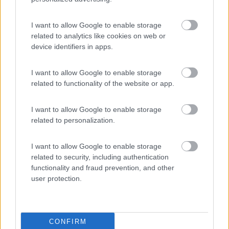
debba trovare soluzioni cosí artigianali...
I want to allow Google to enable storage
21
ezio55
related to analytics like cookies on web or
3503
device identifiers in apps.
Inserito il
11/10/2019
alle:
09:21:30
I want to allow Google to enable storage
In risposta al messaggio di
fafe81
del
11/10/2019
alle
00:02:11
related to functionality of the website or app.
Interessante, ma mi dico, strano che per i pannelli rigidi esistano supporti
e tecniche uniformemente diffuse comuni, praticamente degli standard,
I want to allow Google to enable storage
mentre per i semiflessibili si debba trovare soluzioni cosí artigianali...
related to personalization.
Artigianali, ma efficaci ed economiche…
Saluti.
I want to allow Google to enable storage
related to security, including authentication
Ezio55
functionality and fraud prevention, and other
user protection.
15
Pietro 67
152
Inserito il
11/10/2019
alle:
09:49:20
CONFIRM
Ciao, non riesco a caricare la mia di 'immagine ma io li ho