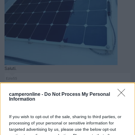
Saluti.
Ezio55
22
roblungh
camperonline -
Do Not Process My Personal
5363
Information
Inserito il
10/10/2019
alle:
23:20:43
dalle istruzioni dei miei fotovoltaici di casa estraggo questo
If you wish to opt-out of the sale, sharing to third parties, or
Il coefficiente termico per i pannelli cristallini (cioè mono- o
processing of your personal or sensitive information for
policristallini) è il più alto di tutti, ed è dello 0,5% /°C: vale a dire
targeted advertising by us, please use the below opt-out
che l'efficienza del pannello cala del 5% ogni 10°C di