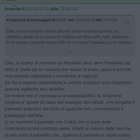
Inserito il
10/10/2019
alle:
12:45:50
In risposta al messaggio di
fafe81
del
10/10/2019
alle
11:15:55
Ciao, vorrei installare un/due pannelli solari flessibile sul tetto, mi
chiedevo quale sia la soluzione migliore per attaccarli, colle, biadesivo...
Avrei trovato i pannelli ma più difficile e trovare il biadesivo, che sarebbe
...
Ciao, la scelta di montare un flessibile (anzi semi flessibile) sul
tetto e' stata da te valutata per motivi di peso, oppure perche'
vuoi poterlo calpestare o entrambe le ragioni?
Se deve essere calpestabile le uniche soluzioni sono biadesivo
oppure sigillante tipo sikaflex.
Se invece non e' necessaria la calpestabilita', la soluzione
migliore e' quella di usare dei sostegni tipo listelli, che tengano il
pannello sollevato dal tetto di qualche mm, consentendo il
passaggio dell'aria.
Io ho montato il pannello con il sika, ma ci sono delle
controindicazioni piuttosto serie. Infatti si creano delle sacche
di aria sotto il pannello che , quando il pannello e' molto caldo,