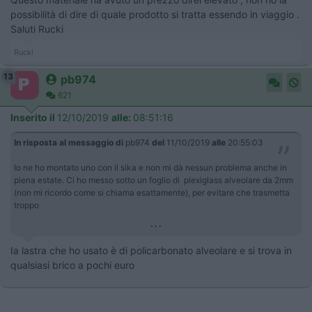
possibilità di dire di quale prodotto si tratta essendo in viaggio .
Saluti Rucki
Rucki
13
pb974
621
Inserito il
12/10/2019
alle:
08:51:16
In risposta al messaggio di
pb974
del
11/10/2019
alle
20:55:03
Io ne ho montato uno con il sika e non mi dà nessun problema anche in
piena estate. Ci ho messo sotto un foglio di plexiglass alveolare da 2mm
(non mi ricordo come si chiama esattamente), per evitare che trasmetta
troppo
...
Ia lastra che ho usato è di policarbonato alveolare e si trova in
qualsiasi brico a pochi euro