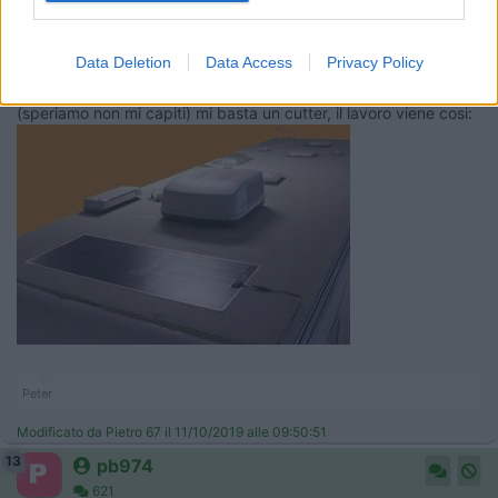
attaccati con il sikaflex 295 marino questo che resiste agli UV:
https://www.accessoricamperonli...
Data Deletion
Data Access
Privacy Policy
ideale sul tetto e nel caso avessi necessità di rimuoverli
(speriamo non mi capiti) mi basta un cutter, il lavoro viene cosi:
Peter
Modificato da Pietro 67 il 11/10/2019 alle 09:50:51
13
pb974
621