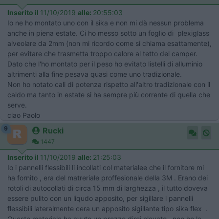
Inserito il
11/10/2019
alle:
20:55:03
Io ne ho montato uno con il sika e non mi dà nessun problema
anche in piena estate. Ci ho messo sotto un foglio di plexiglass
alveolare da 2mm (non mi ricordo come si chiama esattamente),
per evitare che trasmetta troppo calore al tetto del camper.
Dato che l'ho montato per il peso ho evitato listelli di alluminio
altrimenti alla fine pesava quasi come uno tradizionale.
Non ho notato cali di potenza rispetto all'altro tradizionale con il
caldo ma tanto in estate si ha sempre più corrente di quella che
serve.
ciao Paolo
9
Rucki
1447
Inserito il
11/10/2019
alle:
21:25:03
Io i pannelli flessibili li incollati col materialee che il fornitore mi
ha fornito , era del matreriale proffesionale della 3M . Erano dei
rotoli di autocollati di circa 15 mm di larghezza , il tutto doveva
essere pulito con un liqudo apposito, per sigillare i pannelli
flessibili lateralmente cera un apposito sigillante tipo sika flex .
Questo materiale ha avuto un prezzo direi elevato , non ho la