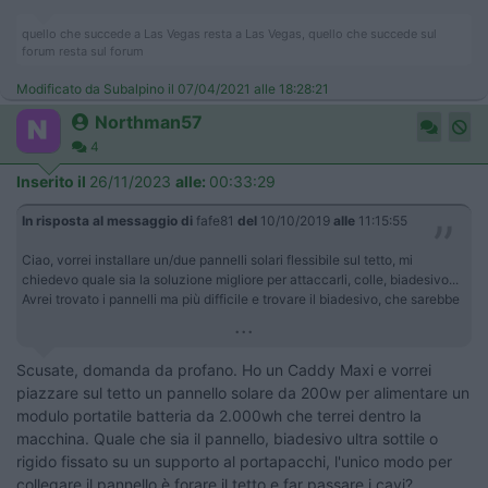
quello che succede a Las Vegas resta a Las Vegas, quello che succede sul
forum resta sul forum
Modificato da Subalpino il 07/04/2021 alle 18:28:21
Northman57
4
Inserito il
26/11/2023
alle:
00:33:29
In risposta al messaggio di
fafe81
del
10/10/2019
alle
11:15:55
Ciao, vorrei installare un/due pannelli solari flessibile sul tetto, mi
chiedevo quale sia la soluzione migliore per attaccarli, colle, biadesivo...
Avrei trovato i pannelli ma più difficile e trovare il biadesivo, che sarebbe
...
Scusate, domanda da profano. Ho un Caddy Maxi e vorrei
piazzare sul tetto un pannello solare da 200w per alimentare un
modulo portatile batteria da 2.000wh che terrei dentro la
macchina. Quale che sia il pannello, biadesivo ultra sottile o
rigido fissato su un supporto al portapacchi, l'unico modo per
collegare il pannello è forare il tetto e far passare i cavi?