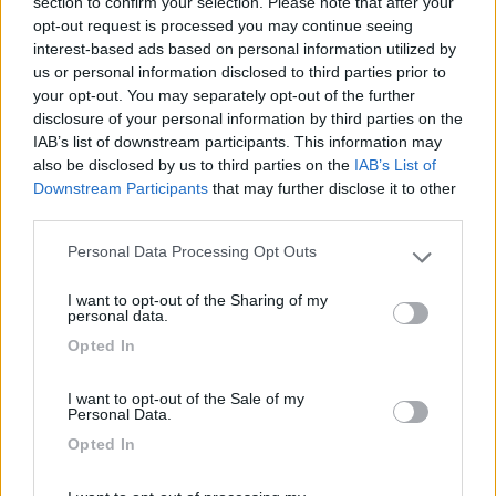
section to confirm your selection. Please note that after your
temperatura più alta o più bassa di quella standard di 25°C.
opt-out request is processed you may continue seeing
Quindi, in zone relativamente calde come il Sud Italia, dove si
interest-based ads based on personal information utilized by
possono trovare temperature di cella di 60°, il calo rispetto ai
us or personal information disclosed to third parties prior to
valori di potenza nominali è elevato, potendo raggiungere il 17-
your opt-out. You may separately opt-out of the further
18
disclosure of your personal information by third parties on the
pensa alla temperatura che puo raggiungere il tetto in alluminio
IAB’s list of downstream participants. This information may
di un camper che sta in pien sole tutto il giorno
also be disclosed by us to third parties on the
IAB’s List of
Downstream Participants
that may further disclose it to other
third parties.
buoni km a tutti
10
Personal Data Processing Opt Outs
il tornitore
Please note that this website/app uses one or more Google
6260
services and may gather and store information including but
I want to opt-out of the Sharing of my
not limited to your visit or usage behaviour. You may click to
Inserito il
10/10/2019
alle:
23:52:47
personal data.
grant or deny consent to Google and its third-party tags to
Opted In
use your data for below specified purposes in below Google
In risposta al messaggio di
roblungh
del
10/10/2019
alle
23:20:43
consent section.
dalle istruzioni dei miei fotovoltaici di casa estraggo questo Il
I want to opt-out of the Sale of my
Personal Data.
coefficiente termico per i pannelli cristallini (cioè mono- o policristallini) è
il più alto di tutti, ed è dello 0,5% /°C: vale a dire che l'efficienza
Opted In
...