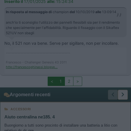
Inserito il
17/01/2025
alle:
15:24:34
In risposta al messaggio di
champion
del
10/10/2019
alle
13:09:14
anch'io ti sconsiglio l'utilizzo dei pannelli flessibili sia per il rendimento
che specialmente per l'affidabilità. Riguardo il fissaggio con il Sikaflex
521UV non sbagli
No, il 521 non va bene. Serve per sigillare, non per incollare.
--------------------------------------------
Francesco - Challenger Genesis 43 2011
http://francescoghinassi.blogsp...
<
1
2
>
Argomenti recenti
ACCESSORI
Aiuto centralina ne185. 4
Buongiorno a tutti sono procinto di installare una batteria a litio con
relativo dc dc pre...