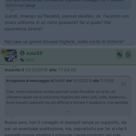
521UV non sbagli
Quindi, rimango sui flessibili, useresti sikaflex, ok. Facendo uno
strato uniforme di un certo spessore? Se si quale? Hai
esperienza diretta?
Nel caso un giorno dovessi toglierlo, solita corda di chitarra?
21
ezio55
3503
Inserito il
10/10/2019
alle:
17:04:06
In risposta al messaggio di
fafe81
del
10/10/2019
alle
11:15:55
Ciao, vorrei installare un/due pannelli solari flessibile sul tetto, mi
chiedevo quale sia la soluzione migliore per attaccarli, colle, biadesivo...
Avrei trovato i pannelli ma più difficile e trovare il biadesivo, che sarebbe
...
Buona sera, non ti consiglio di montarli senza un supporto, sia
per un eventuale sostituzione, ma, soprattutto per far si che il
pannello possa smaltire il notevole calore prodotto dal sole.