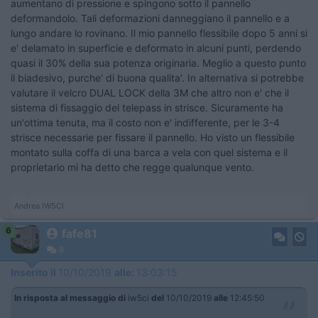
aumentano di pressione e spingono sotto il pannello
deformandolo. Tali deformazioni danneggiano il pannello e a
lungo andare lo rovinano. Il mio pannello flessibile dopo 5 anni si
e' delamato in superficie e deformato in alcuni punti, perdendo
quasi il 30% della sua potenza originaria. Meglio a questo punto
il biadesivo, purche' di buona qualita'. In alternativa si potrebbe
valutare il velcro DUAL LOCK della 3M che altro non e' che il
sistema di fissaggio del telepass in strisce. Sicuramente ha
un'ottima tenuta, ma il costo non e' indifferente, per le 3-4
strisce necessarie per fissare il pannello. Ho visto un flessibile
montato sulla coffa di una barca a vela con quel sistema e il
proprietario mi ha detto che regge qualunque vento.
Andrea IW5CI
6
fafe81
8
Inserito il
10/10/2019
alle:
13:03:15
In risposta al messaggio di
iw5ci
del
10/10/2019
alle
12:45:50