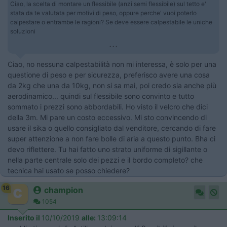
Ciao, la scelta di montare un flessibile (anzi semi flessibile) sul tetto e'
stata da te valutata per motivi di peso, oppure perche' vuoi poterlo
calpestare o entrambe le ragioni? Se deve essere calpestabile le uniche
soluzioni
...
Ciao, no nessuna calpestabilità non mi interessa, è solo per una
questione di peso e per sicurezza, preferisco avere una cosa
da 2kg che una da 10kg, non si sa mai, poi credo sia anche più
aerodinamico... quindi sul flessibile sono convinto e tutto
sommato i prezzi sono abbordabili. Ho visto il velcro che dici
della 3m. Mi pare un costo eccessivo. Mi sto convincendo di
usare il sika o quello consigliato dal venditore, cercando di fare
super attenzione a non fare bolle di aria a questo punto. Bha ci
devo riflettere. Tu hai fatto uno strato uniforme di sigillante o
nella parte centrale solo dei pezzi e il bordo completo? che
tecnica hai usato se posso chiedere?
16
champion
1054
Inserito il
10/10/2019
alle:
13:09:14