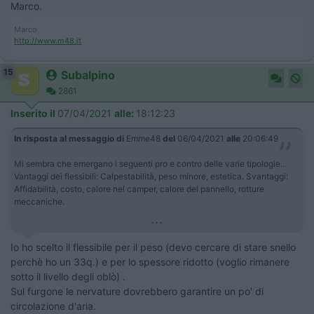
Marco.
Marco
http://www.m48.it
15
Subalpino
2861
Inserito il
07/04/2021
alle:
18:12:23
In risposta al messaggio di
Emme48
del
06/04/2021
alle
20:06:49
Mi sembra che emergano i seguenti pro e contro delle varie tipologie...
Vantaggi dei flessibili: Calpestabilità, peso minore, estetica. Svantaggi:
Affidabilità, costo, calore nel camper, calore del pannello, rotture
meccaniche.
...
Io ho scelto il flessibile per il peso (devo cercare di stare snello
perchè ho un 33q.) e per lo spessore ridotto (voglio rimanere
sotto il livello degli oblò) .
Sul furgone le nervature dovrebbero garantire un po' di
circolazione d'aria.