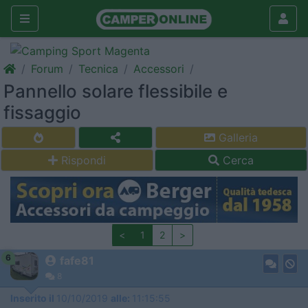
Forum
Tecnica
Accessori
Pannello solare flessibile e
fissaggio
Galleria
Rispondi
Cerca
<
1
2
>
6
fafe81
8
Inserito il
10/10/2019
alle:
11:15:55