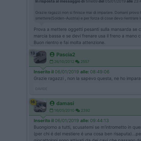
In risposta al messaggio di
time69
del
05/01/2019
alle
23:
Grazie ragazzi non si finisce mai di imparare. Domani provo
smettere(Solden-Austria) e per forza di cose devo rientrare 
Prova a mettere oggetti pesanti sulla mansarda se ce 
marcia bassa e se devi frenare usa il freno a mano c
Buon rientro e fai molta attenzione.
13
Pascia2
26/10/2012
2557
Inserito il
06/01/2019
alle:
08:49:06
Grazie ragazzi , non la sapevo questa, ne ho impar
DAVIDE
16
damasi
16/05/2010
2392
Inserito il
06/01/2019
alle:
09:44:13
Buongiorno a tutti, scusatemi se m'intrometto in ques
(per chi é del mestiere é una cosa ben risaputa)...p
giocattoloni sono attivati da dei cavi che passano d