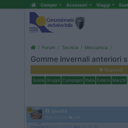
Camper
Accessori
Viaggi
Sos
Forum
Tecnica
Meccanica
Gomme invernali anteriori s
Rispondi
Sosta
Gruppi
Compagni
Italia
Estero
Marchi
17
time69
07/12/2008
384
Inserito il
05/01/2019
alle:
15:30:35