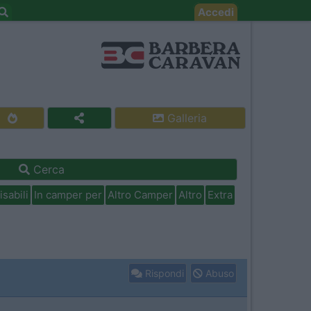
Accedi
Galleria
Cerca
isabili
In camper per
Altro Camper
Altro
Extra
Rispondi
Abuso