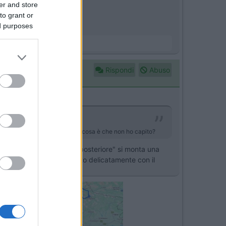
er and store
to grant or
ed purposes
Rispondi
Abuso
eumatici di uno stesso asse; cosa è che non ho capito?
ta la catena cinematica posteriore" si monta una
 pendenza e frenare molto delicatamente con il