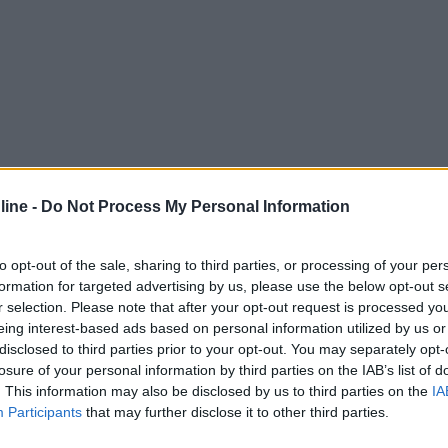
ine -
Do Not Process My Personal Information
to opt-out of the sale, sharing to third parties, or processing of your per
formation for targeted advertising by us, please use the below opt-out s
r selection. Please note that after your opt-out request is processed y
eing interest-based ads based on personal information utilized by us or
3:08
disclosed to third parties prior to your opt-out. You may separately opt-
losure of your personal information by third parties on the IAB’s list of
ue davanti sicuramente male non fa piuttosto che tutte estive . Penso che aiut
. This information may also be disclosed by us to third parties on the
IA
Participants
that may further disclose it to other third parties.
...