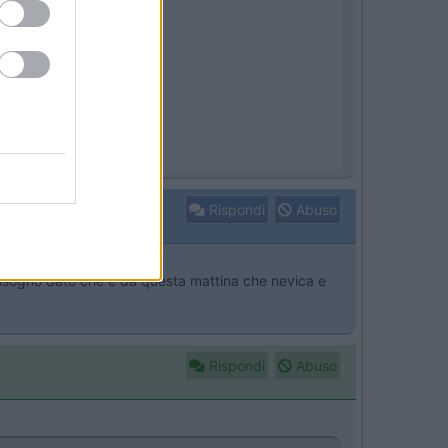
Rispondi
Abuso
 bisogno dato che è da questa mattina che nevica e
Rispondi
Abuso