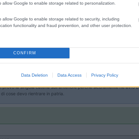
o allow Google to enable storage related to personalization.
o allow Google to enable storage related to security, including
cation functionality and fraud prevention, and other user protection.
CONFIRM
Data Deletion
Data Access
Privacy Policy
ni provo la singola catena sull anteriore perché sicuramente ne avrò
di cose devo rientrare in patria.