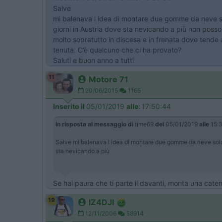
Salve
mi balenava l idea di montare due gomme da neve sol
giorni in Austria dove sta nevicando a più non posso.
molto sopratutto in discesa e in frenata dove tende a
tenuta. C’è qualcuno che ci ha provato?
Saluti e buon anno a tutti
11
Motore 71
20/06/2015
1165
Inserito il
05/01/2019
alle:
17:50:44
In risposta al messaggio di
time69
del
05/01/2019
alle
15:
Salve mi balenava l idea di montare due gomme da neve solo s
sta nevicando a più
Se hai paura che ti parte il davanti, monta una caten
19
IZ4DJI
12/11/2006
58914