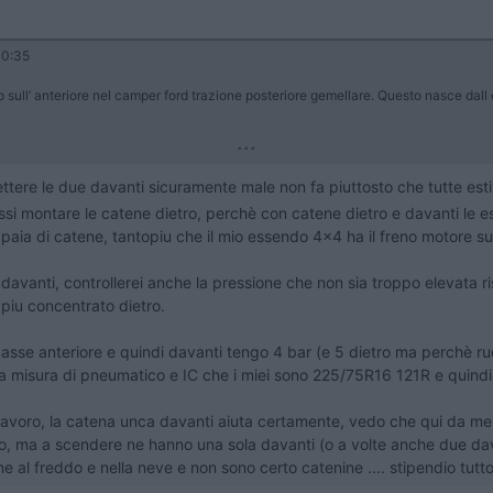
30:35
ull’ anteriore nel camper ford trazione posteriore gemellare. Questo nasce dall e
...
tere le due davanti sicuramente male non fa piuttosto che tutte est
i montare le catene dietro, perchè con catene dietro e davanti le es
aia di catene, tantopiu che il mio essendo 4x4 ha il freno motore su 
avanti, controllerei anche la pressione che non sia troppo elevata ris
piu concentrato dietro.
l asse anteriore e quindi davanti tengo 4 bar (e 5 dietro ma perchè r
a misura di pneumatico e IC che i miei sono 225/75R16 121R e quind
avoro, la catena unca davanti aiuta certamente, vedo che qui da me 
ro, ma a scendere ne hanno una sola davanti (o a volte anche due dava
e al freddo e nella neve e non sono certo catenine .... stipendio tu