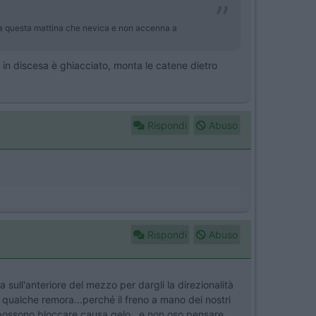
 da questa mattina che nevica e non accenna a
o in discesa è ghiacciato, monta le catene dietro
Rispondi
Abuso
Rispondi
Abuso
 sull'anteriore del mezzo per dargli la direzionalità
 qualche remora...perché il freno a mano dei nostri
i possono bloccare causa gelo...e non oso pensare