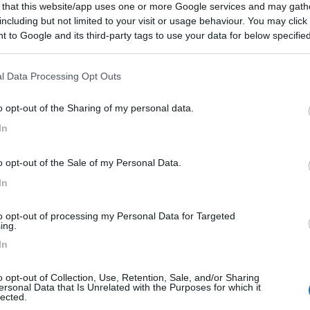
 that this website/app uses one or more Google services and may gath
including but not limited to your visit or usage behaviour. You may click 
catena davanti e a volte anche due?
 to Google and its third-party tags to use your data for below specifi
o stesso asse; cosa è che non ho capito?
ogle consent section.
l Data Processing Opt Outs
o opt-out of the Sharing of my personal data.
In
:38:50
o opt-out of the Sale of my Personal Data.
o una catena davanti e a volte anche due? le catene si montano su entrambi i pn
In
ericolosa in discesa con un autobus "che ha sia la trazione che tut
to opt-out of processing my Personal Data for Targeted
zzo. Noi montiamo una catena davanti per scendere da paesi molto in
ing.
riore.
In
o opt-out of Collection, Use, Retention, Sale, and/or Sharing
ersonal Data that Is Unrelated with the Purposes for which it
lected.