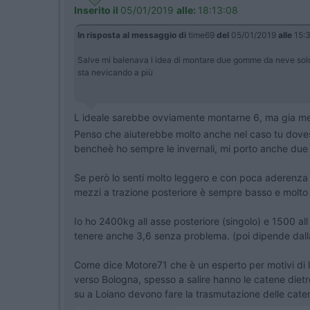
Inserito il
05/01/2019
alle:
18:13:08
In risposta al messaggio di
time69
del
05/01/2019
alle
15:
Salve mi balenava l idea di montare due gomme da neve solo s
sta nevicando a più
L ideale sarebbe ovviamente montarne 6, ma gia met
Penso che aiuterebbe molto anche nel caso tu dovess
bencheè ho sempre le invernali, mi porto anche due p
Se però lo senti molto leggero e con poca aderenza d
mezzi a trazione posteriore è sempre basso e molto 
Io ho 2400kg all asse posteriore (singolo) e 1500 al
tenere anche 3,6 senza problema. (poi dipende dall
Come dice Motore71 che è un esperto per motivi di l
verso Bologna, spesso a salire hanno le catene diet
su a Loiano devono fare la trasmutazione delle caten