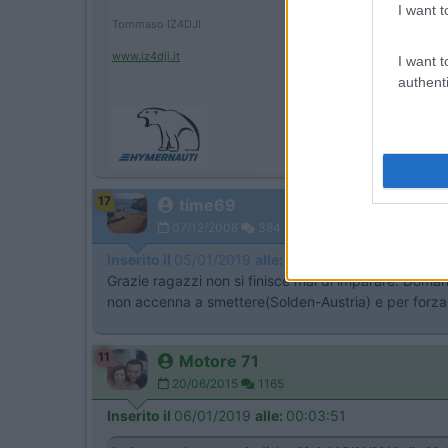
I want t
Tommaso IZ4DJI
www.iz4dji.it
I want t
authenti
17
time69
07/12/2008
384
Inserito il
05/01/2019
alle:
23:44:48
Grazie ragazzi non si finisce mai di imparare. Doma
non accenna a smettere(Solden-Austria) e per forza 
11
Motore 71
20/06/2015
1165
Inserito il
06/01/2019
alle:
00:03:51