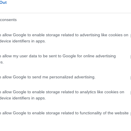
Out
Previous
consents
o allow Google to enable storage related to advertising like cookies on
Finlandia 
evice identifiers in apps.
o allow my user data to be sent to Google for online advertising
s.
to allow Google to send me personalized advertising.
:38:50
o una catena davanti e a volte anche due? le catene si montano su entrambi i pn
o allow Google to enable storage related to analytics like cookies on
evice identifiers in apps.
mpa con quel lavoro.
ontano una sola se il tratto è breve, per non fare doppia fatica a met
o allow Google to enable storage related to functionality of the website
na fare molti chilometri di pendenza.