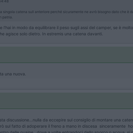
44:48
 la singola catena sull anteriore perché sicuramente ne avrò bisogno dato che è
in patria.
l'hai in modo da equilibrare il peso sugli assi del camper, se è molt
he agisce solo dietro. In estremis una catena davanti.
ata una nuova.
ta discussione...nulla da eccepire sul consiglio di montare una catena
erò sul fatto di adoperare il freno a mano in discesa sinceramente ho
entro delle guaine...dove a volte entrandoci dello sporco o acqua, s