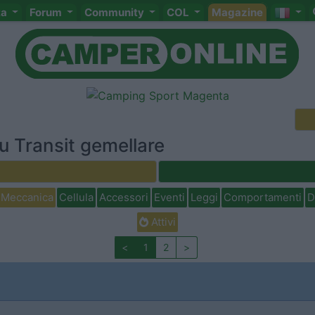
ta
Forum
Community
COL
Magazine
u Transit gemellare
Meccanica
Cellula
Accessori
Eventi
Leggi
Comportamenti
D
Attivi
<
1
2
>