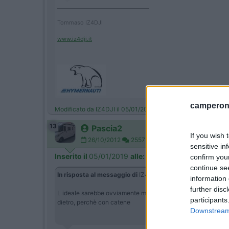
____________________________________
Tommaso IZ4DJI
www.iz4dji.it
camperonl
Modificato da IZ4DJI il 05/01/2019 alle 18:14:48
13
Pascia2
If you wish 
26/10/2012
2557
sensitive in
Inserito il
05/01/2019
alle:
18:38:50
confirm you
continue se
In risposta al messaggio di
IZ4DJI
del
05/01/2019
alle
18:1
information 
further disc
L ideale sarebbe ovviamente montarne 6, ma gia mettere le d
participants
dietro, perchè con catene
Downstream 