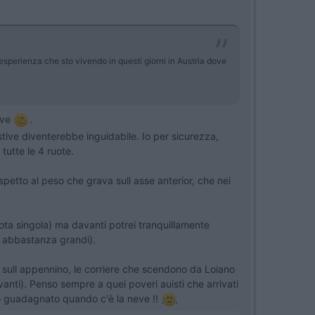
sperienza che sto vivendo in questi giorni in Austria dove
ive
.
tive diventerebbe inguidabile. Io per sicurezza,
tutte le 4 ruote.
petto al peso che grava sull asse anterior, che nei
uota singola) ma davanti potrei tranquillamente
i abbastanza grandi).
sull appennino, le corriere che scendono da Loiano
nti). Penso sempre a quei poveri auisti che arrivati
tto guadagnato quando c'è la neve !!