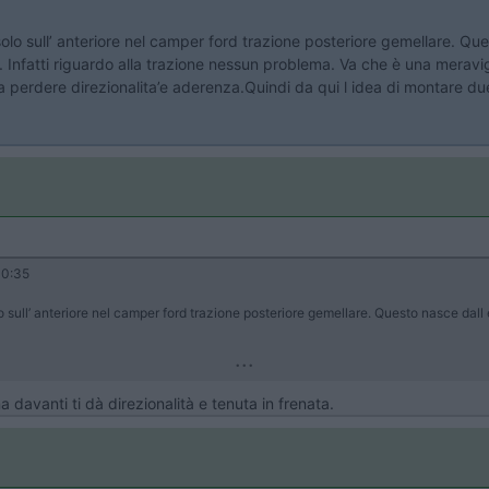
o sull’ anteriore nel camper ford trazione posteriore gemellare. Que
 Infatti riguardo alla trazione nessun problema. Va che è una meravigli
 perdere direzionalita’e aderenza.Quindi da qui l idea di montare due 
30:35
ull’ anteriore nel camper ford trazione posteriore gemellare. Questo nasce dall e
...
a davanti ti dà direzionalità e tenuta in frenata.