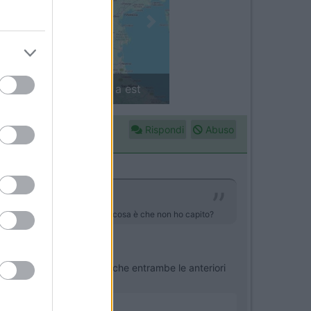
Next
in camper: il piccolo sentiero
Rispondi
Abuso
eumatici di uno stesso asse; cosa è che non ho capito?
tere e togliere, a volte anche entrambe le anteriori