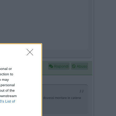
Rispondi
Abuso
sonal or
ection to
ou may
 personal
out of the
 downstream
erebbe molto anche nel caso tu dovessi montare le catene
B’s List of