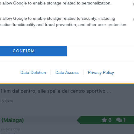
 / Posizione
o allow Google to enable storage related to personalization.
archeggio per autocaravan
o allow Google to enable storage related to security, including
cation functionality and fraud prevention, and other user protection.
los - 53.2km
Lilas
CONFIRM
7
1
 / Posizione
Data Deletion
Data Access
Privacy Policy
1 km dal centro, alle spalle del centro sportivo ...
 55.3km
 (Málaga)
6
1
 / Posizione