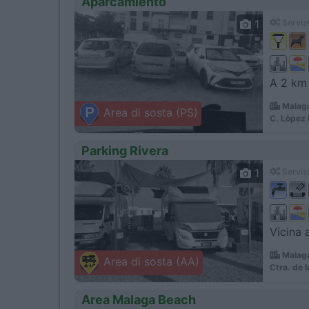
Aparcamiento
1
Servizi
A 2 km 
Malaga
Area di sosta (PS)
C. Lòpez 
Parking Rivera
1
Servizi
Vicina 
Malaga
Area di sosta (AA)
Ctra. de 
Area Malaga Beach