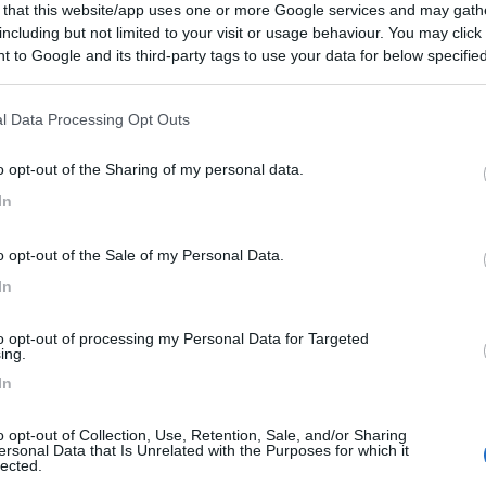
 that this website/app uses one or more Google services and may gath
 / Posizione
including but not limited to your visit or usage behaviour. You may click 
 to Google and its third-party tags to use your data for below specifi
ogle consent section.
osta presso strutture sportive, in parcheggio mist...
l Data Processing Opt Outs
era - 36km
o opt-out of the Sharing of my personal data.
uel de Cervantes
In
7
1
o opt-out of the Sale of my Personal Data.
 / Posizione
In
to opt-out of processing my Personal Data for Targeted
bblica per una dozzina di camper non lontana dal c...
ing.
In
ona (Malaga) - 41.2km
el Polideportivo municipal - uscita 163
o opt-out of Collection, Use, Retention, Sale, and/or Sharing
ersonal Data that Is Unrelated with the Purposes for which it
lected.
8
1