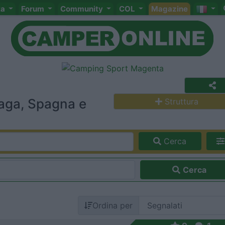
ta
Forum
Community
COL
Magazine
laga, Spagna e
Struttura
Cerca
Cerca
Ordina per