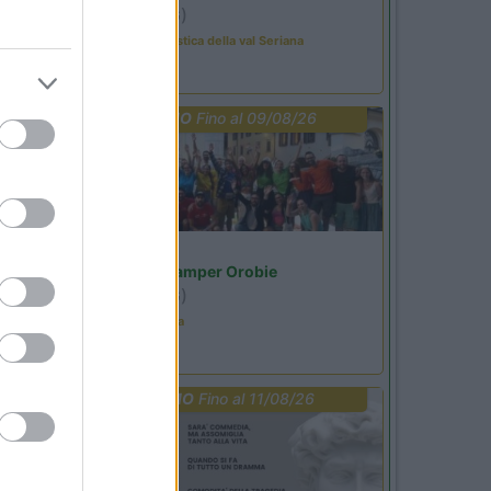
Ardesio
(BG)
Rassegna organistica della val Seriana
PROMO
Fino al 09/08/26
Lombardia
Area Sosta Camper Orobie
Ardesio
(BG)
Ardesio in scatola
PROMO
Fino al 11/08/26