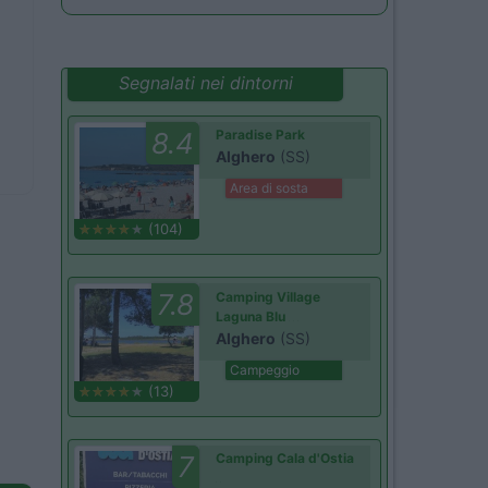
Segnalati nei dintorni
8.4
Paradise Park
Alghero
(SS)
Area di sosta
(104)
7.8
Camping Village
Laguna Blu
Alghero
(SS)
Campeggio
(13)
7
Camping Cala d'Ostia