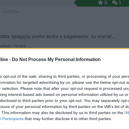
5
1
 / Posizione
alla spiaggia, punto sosta a pagamento, su sterrat...
olinos - 10.1km
ine -
Do Not Process My Personal Information
9,8
4
 / Posizione
to opt-out of the sale, sharing to third parties, or processing of your per
formation for targeted advertising by us, please use the below opt-out s
r selection. Please note that after your opt-out request is processed y
eing interest-based ads based on personal information utilized by us or
 900 m da playa Benalgon e a 1 km circa dal centro...
disclosed to third parties prior to your opt-out. You may separately opt-
losure of your personal information by third parties on the IAB’s list of
de Benagalbòn - 16.3km
. This information may also be disclosed by us to third parties on the
IA
verso
Participants
that may further disclose it to other third parties.
10
1