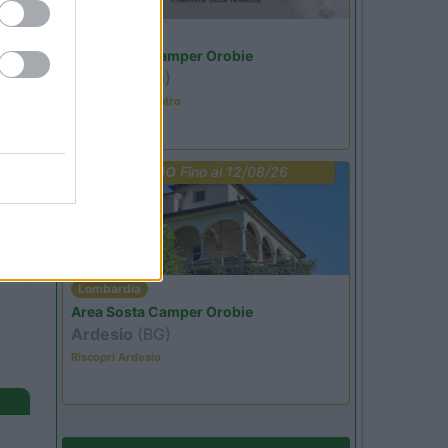
Lombardia
Area Sosta Camper Orobie
Ardesio
(BG)
Incontri con il teatro
PROMO
Fino al 12/08/26
Lombardia
Area Sosta Camper Orobie
Ardesio
(BG)
Riscopri Ardesio