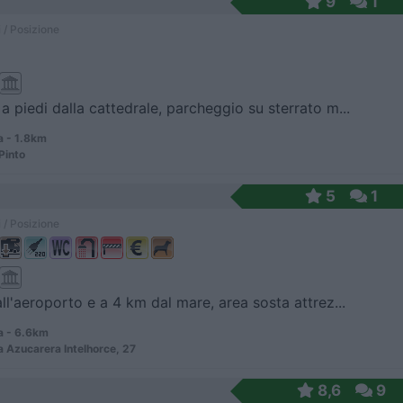
9
1
 / Posizione
a piedi dalla cattedrale, parcheggio su sterrato m...
 - 1.8km
Pinto
5
1
 / Posizione
all'aeroporto e a 4 km dal mare, area sosta attrez...
 - 6.6km
la Azucarera Intelhorce, 27
8,6
9