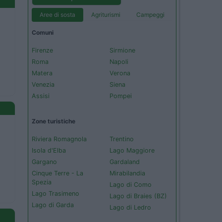
Aree di sosta
Agriturismi
Campeggi
Comuni
Firenze
Sirmione
Roma
Napoli
Matera
Verona
Venezia
Siena
Assisi
Pompei
Zone turistiche
Riviera Romagnola
Trentino
Isola d'Elba
Lago Maggiore
Gargano
Gardaland
Cinque Terre - La
Mirabilandia
Spezia
Lago di Como
Lago Trasimeno
Lago di Braies (BZ)
Lago di Garda
Lago di Ledro