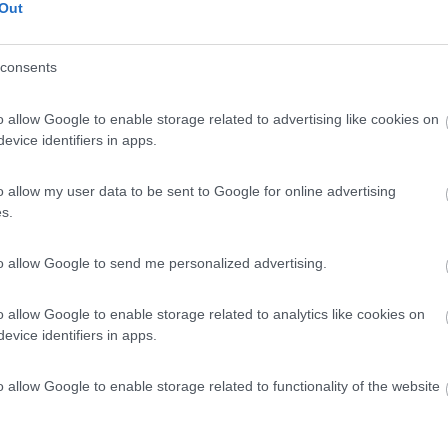
Out
 / Posizione
consents
distanza dal mare, area camper recintata, videosor...
o allow Google to enable storage related to advertising like cookies on
-Costa - 42.6km
evice identifiers in apps.
e Penoncillo
o allow my user data to be sent to Google for online advertising
8
1
s.
 / Posizione
to allow Google to send me personalized advertising.
o allow Google to enable storage related to analytics like cookies on
gio misto, in città, custodito, nessun servizio.
evice identifiers in apps.
- 48.9km
olongacion Hermando de Carabeo
o allow Google to enable storage related to functionality of the website
8,5
2