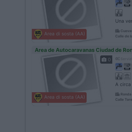
Una ven
Cuevas
Area di sosta (AA)
Calle de l
Area de Autocaravanas Ciudad de Ro
0
Servizi
A circa
Ronda 
Area di sosta (AA)
Calle Tor