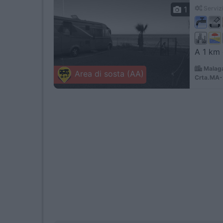
1
Servizi
A 1 km 
Malaga
Area di sosta (AA)
Crta.MA-