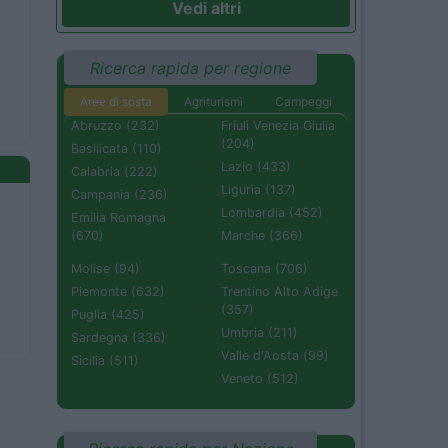
Vedi altri
Ricerca rapida per regione
Aree di sosta
Agriturismi
Campeggi
Abruzzo (232)
Friuli Venezia Giulia
(204)
Basilicata (110)
Lazio (433)
Calabria (222)
Liguria (137)
Campania (236)
Lombardia (452)
Emilia Romagna
(670)
Marche (366)
Molise (94)
Toscana (706)
Piemonte (632)
Trentino Alto Adige
(357)
Puglia (425)
Umbria (211)
Sardegna (336)
Valle d'Aosta (99)
Sicilia (511)
Veneto (512)